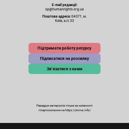
E-mail редакції:
op@humanrights.org.ua
Поштова
адреса:
04071, м.
Київ, а/с 33
Підтримати роботу ресурсу
Підписатися на розсилку
Зв’язатися з нами
Передрук матеріалів тільки за наявності
гіперпосилання на https://zmina.info/