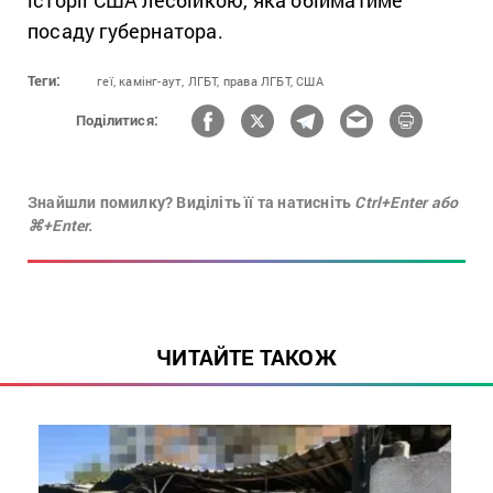
посаду губернатора.
Теги:
геї,
камінг-аут,
ЛГБТ,
права ЛГБТ,
США
Поділитися:
Знайшли помилку? Виділіть її та натисніть
Ctrl+Enter або
⌘+Enter.
ЧИТАЙТЕ ТАКОЖ