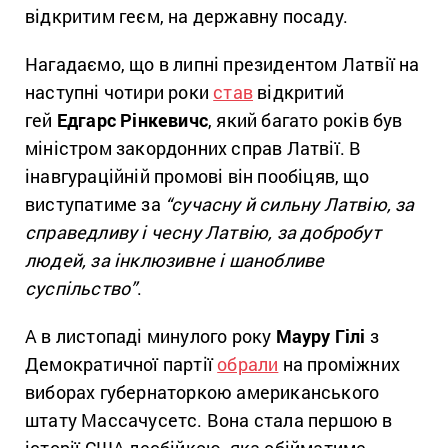
відкритим геєм, на державну посаду.
Нагадаємо, що в липні президентом Латвії на
наступні чотири роки
став
відкритий
гей
Едгарс Рінкевичс
, який багато років був
міністром закордонних справ Латвії. В
інавгураційній промові він пообіцяв, що
виступатиме за
“сучасну й сильну Латвію, за
справедливу і чесну Латвію, за добробут
людей, за інклюзивне і шанобливе
суспільство”
.
А в листопаді минулого року
Мауру Гілі
з
Демократичної партії
обрали
на проміжних
виборах губернаторкою американського
штату Массачусетс. Вона стала першою в
історії США лесбійкою, яка обійматиме