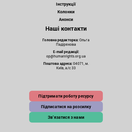
Інструкції
Колонки
Анонси
Наші контакти
Головна редакторка:
Ольга
Падірякова
E-mail редакції:
op@humanrights.org.ua
Поштова
адреса:
04071, м.
Київ, а/с 33
Підтримати роботу ресурсу
Підписатися на розсилку
Зв’язатися з нами