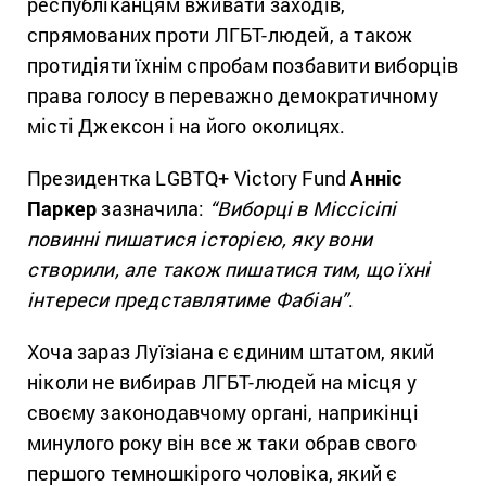
республіканцям вживати заходів,
спрямованих проти ЛГБТ-людей, а також
протидіяти їхнім спробам позбавити виборців
права голосу в переважно демократичному
місті Джексон і на його околицях.
Президентка LGBTQ+ Victory Fund
Анніс
Паркер
зазначила:
“Виборці в Міссісіпі
повинні пишатися історією, яку вони
створили, але також пишатися тим, що їхні
інтереси представлятиме Фабіан”
.
Хоча зараз Луїзіана є єдиним штатом, який
ніколи не вибирав ЛГБТ-людей на місця у
своєму законодавчому органі, наприкінці
минулого року він все ж таки обрав свого
першого темношкірого чоловіка, який є