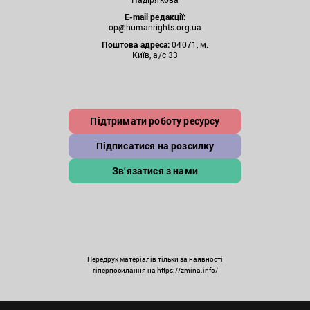
E-mail редакції:
op@humanrights.org.ua
Поштова
адреса:
04071, м.
Київ, а/с 33
Підтримати роботу ресурсу
Підписатися на розсилку
Зв’язатися з нами
Передрук матеріалів тільки за наявності
гіперпосилання на https://zmina.info/