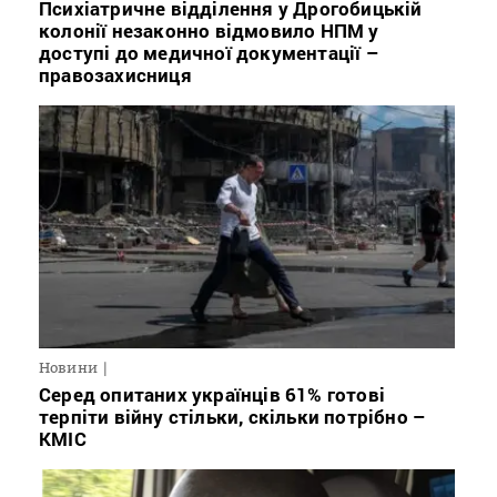
Психіатричне відділення у Дрогобицькій
колонії незаконно відмовило НПМ у
доступі до медичної документації –
правозахисниця
Новини
Серед опитаних українців 61% готові
терпіти війну стільки, скільки потрібно –
КМІС