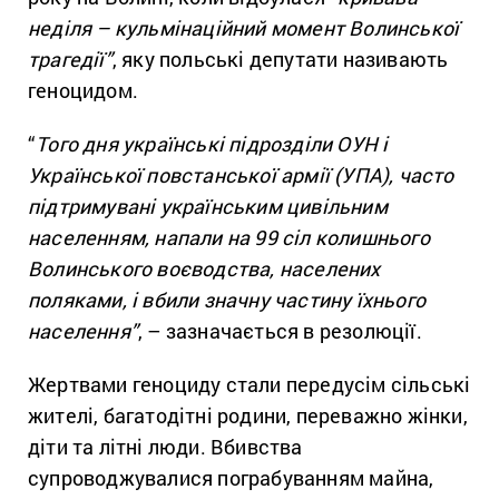
неділя – кульмінаційний момент Волинської
трагедії”
, яку польські депутати називають
геноцидом.
“
Того дня українські підрозділи ОУН і
Української повстанської армії (УПА), часто
підтримувані українським цивільним
населенням, напали на 99 сіл колишнього
Волинського воєводства, населених
поляками, і вбили значну частину їхнього
населення”
, – зазначається в резолюції.
Жертвами геноциду стали передусім сільські
жителі, багатодітні родини, переважно жінки,
діти та літні люди. Вбивства
супроводжувалися пограбуванням майна,