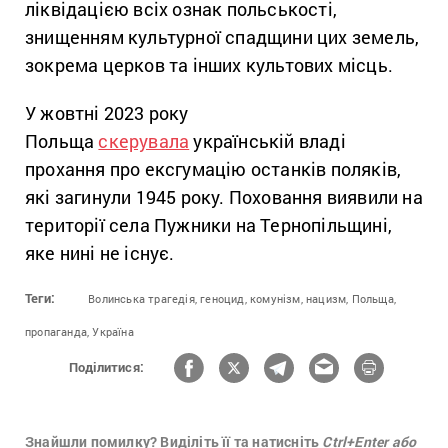
ліквідацією всіх ознак польськості,
знищенням культурної спадщини цих земель,
зокрема церков та інших культових місць.
У жовтні 2023 року
Польща
скерувала
українській владі
прохання про ексгумацію останків поляків,
які загинули 1945 року. Поховання виявили на
території села Пужники на Тернопільщині,
яке нині не існує.
Теги:
Волинська трагедія,
геноцид,
комунізм,
нацизм,
Польща,
пропаганда,
Україна
Поділитися:
Знайшли помилку? Виділіть її та натисніть
Ctrl+Enter або