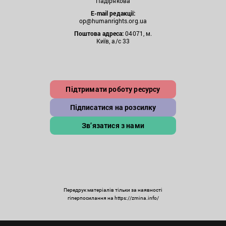
Падірякова
E-mail редакції:
op@humanrights.org.ua
Поштова
адреса:
04071, м.
Київ, а/с 33
Підтримати роботу ресурсу
Підписатися на розсилку
Зв’язатися з нами
Передрук матеріалів тільки за наявності
гіперпосилання на https://zmina.info/