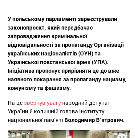
У польському парламенті зареєстрували
законопроєкт, який передбачає
запровадження кримінальної
відповідальності за пропаганду Організації
українських націоналістів (ОУН) та
Української повстанської армії (УПА).
Ініціатива пропонує прирівняти це до вже
наявного покарання за пропаганду нацизму,
комунізму та фашизму.
На це
звернув увагу
народний депутат
України й колишній голова Інституту
національної пам’яті
Володимир В’ятрович
.