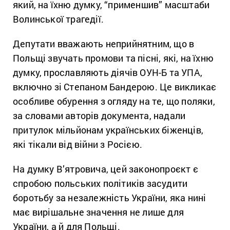
який, на їхню думку, “применшив” масштаби
Волинської трагедії.
Депутати вважають неприйнятним, що в
Польщі звучать промови та пісні, які, на їхню
думку, прославляють діячів ОУН-Б та УПА,
включно зі Степаном Бандерою. Це викликає
особливе обурення з огляду на те, що поляки,
за словами авторів документа, надали
притулок мільйонам українських біженців,
які тікали від війни з Росією.
На думку В’ятровича, цей законопроєкт є
спробою польських політиків засудити
боротьбу за незалежність України, яка нині
має вирішальне значення не лише для
України, а й для Польщі.