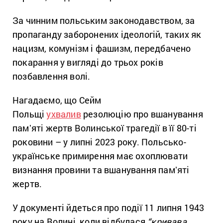
За чинним польським законодавством, за
пропаганду заборонених ідеологій, таких як
нацизм, комунізм і фашизм, передбачено
покарання у вигляді до трьох років
позбавлення волі.
Нагадаємо, що Сейм
Польщі
ухвалив
резолюцію про вшанування
памʼяті жертв Волинської трагедії в її 80-ті
роковини – у липні 2023 року. Польсько-
українське примирення має охоплювати
визнання провини та вшанування памʼяті
жертв.
У документі йдеться про події 11 липня 1943
року на Волині, коли відбулася
“кривава