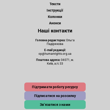
Тексти
Інструкції
Колонки
Анонси
Наші контакти
Головна редакторка:
Ольга
Падірякова
E-mail редакції:
op@humanrights.org.ua
Поштова
адреса:
04071, м.
Київ, а/с 33
Підтримати роботу ресурсу
Підписатися на розсилку
Зв’язатися з нами