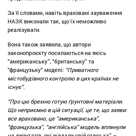
За її словами, навіть враховані зауваження
НАЗК виконали так, що їх неможливо
реалізувати.
Вона також заявила, що автори
законопроєкту посилаються на якісь
“американську”, “британську” та
“французьку” моделі:
“Приватного
містобудівного контролю в цих країнах не
існує”
.
“Про цю брехню готую ґрунтовні матеріали.
Що неприємно в цій ситуації, це те, що заяви:
все враховано, це “американська”,
“французька”, “англійська” модель вплинули
на депутатів, які віддали свій голос за”
, –