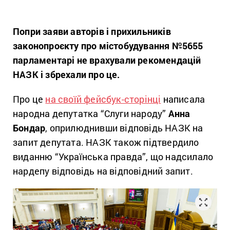
Попри заяви авторів і прихильників
законопроєкту про містобудування №5655
парламентарі не врахували рекомендацій
НАЗК і збрехали про це.
Про це
на своїй фейсбук-сторінці
написала
народна депутатка “Слуги народу”
Анна
Бондар
, оприлюднивши відповідь НАЗК на
запит депутата. НАЗК також підтвердило
виданню “Українська правда”, що надсилало
нардепу відповідь на відповідний запит.