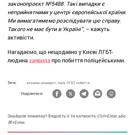
законопроєкт №5488. Такі випадки є
неприйнятними у центрі європейської країни.
Ми вимагатимемо розслідувати цю справу.
Такого не має бути в Україні”,
– кажуть
активісти.
Нагадаємо, що нещодавно у Києві ЛГБТ-
людина
заявила
про побиття поліцейськими.
Теги:
злочини ненависті,
Київ,
ЛГБТ,
побиття
Поділитися:
Знайшли помилку? Виділіть її та натисніть
Ctrl+Enter або
⌘+Enter.