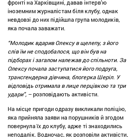
фронті на Харківщині, давав інтерв’ю
іноземним журналістам біля клубу, однак
невдовзі до них підійшла група молодиків,
яка почала заважати.
“Молодик вдарив Олексу в щелепу, з його
слів їм не сподобалося, що він був на
підборах і загалом належав до спільноти. За
Олексу почала заступатися його подруга,
трансгендерна дівчина, блогерка Шеріл. У
відповідь отримала в лице перцівкою та три
удари”,
– розповідають активісти.
На місце пригоди одразу викликали поліцію,
яка прийняла заяви на порушників й згодом
повернула їх до клубу, адже ті знаходились
неподалік. Водночас, як розповіли активісти,