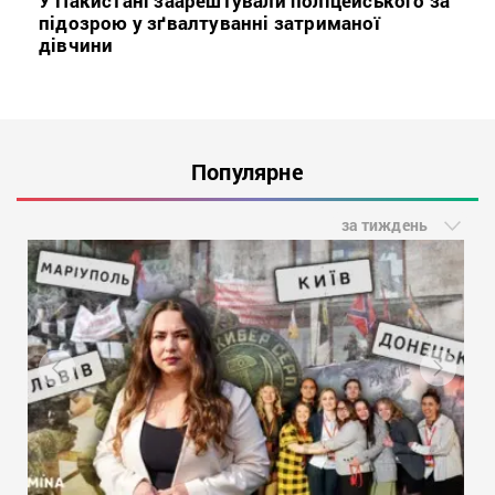
У Пакистані заарештували поліцейського за
підозрою у зґвалтуванні затриманої
дівчини
Популярне
за тиждень