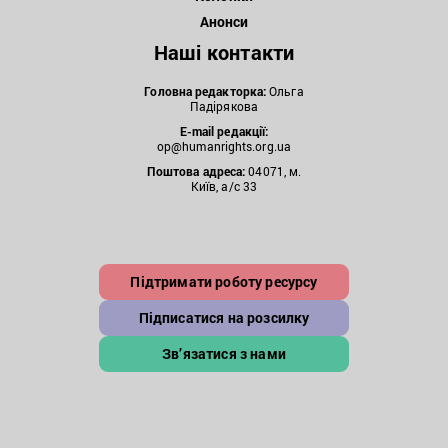
Анонси
Наші контакти
Головна редакторка:
Ольга
Падірякова
E-mail редакції:
op@humanrights.org.ua
Поштова
адреса:
04071, м.
Київ, а/с 33
Підтримати роботу ресурсу
Підписатися на розсилку
Зв’язатися з нами