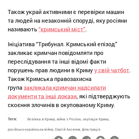
Також украй активними є перевірки машин
та людей на незаконній споруді, яку росіяни
називають
“кримський міст”
.
Ініціатива “Трибунал. Кримський епізод”
закликає кримчан повідомляти про
переслідування та інші відомі факти
порушень прав людини в Криму
у свій чатбот
.
Також Кримська правозахисна
група
закликала кримчан надсилати
документи та інші докази
, які підтверджують
скоєння злочинів в окупованому Криму.
Теги:
безпека в Криму,
війна з Росією,
окупація Криму,
російсько-українська війна,
Сергій Аксенов,
фільтрація