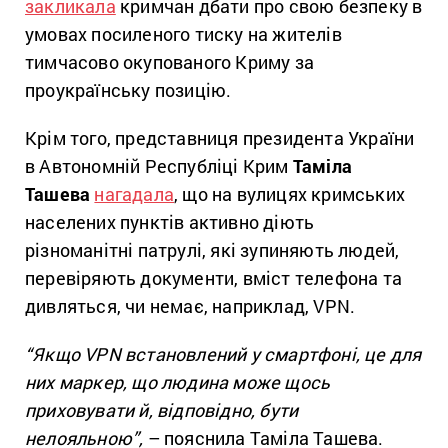
закликала
кримчан дбати про свою безпеку в
умовах посиленого тиску на жителів
тимчасово окупованого Криму за
проукраїнську позицію.
Крім того, представниця президента України
в Автономній Республіці Крим
Таміла
Ташева
нагадала
, що на вулицях кримських
населених пунктів активно діють
різноманітні патрулі, які зупиняють людей,
перевіряють документи, вміст телефона та
дивляться, чи немає, наприклад, VPN.
“Якщо VPN встановлений у смартфоні, це для
них маркер, що людина може щось
приховувати й, відповідно, бути
нелояльною”,
– пояснила Таміла Ташева.