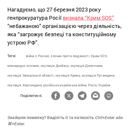
Нагадуємо, що 27 березня 2023 року
генпрокуратура Росії
визнала “Крим SOS”
“небажаною” організацією через діяльність,
яка “загрожує безпеці та конституційному
устрою РФ”.
Теги:
війна з Росією,
злочин проти людяності,
Крим SOS,
міжнародні злочини,
окупація Донбасу,
окупація Донеччини,
окупація Запорізької області,
окупація Криму,
окупація Луганщини,
окупація Херсонщини,
російсько-українська війна,
Росія,
Україна
Поділитися:
Знайшли помилку? Виділіть її та натисніть
Ctrl+Enter або
⌘+Enter.