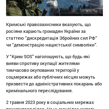
Кримські правозахисники вказують, що
росіяни карають громадян України за
статтею “дискредитація Збройних сил РФ”
чи “демонстрацію нацистської символіки”.
У “Крим SOS” наголошують, що будь-які
вияви спротиву окупації жителями
тимчасово окупованих територій у
соцмережах або публічних місцях можуть
призвести до адміністративних покарань або
кримінального переслідування.
2 травня 2023 року в соціальних мережах
поширилося відео. На цьому відео житель