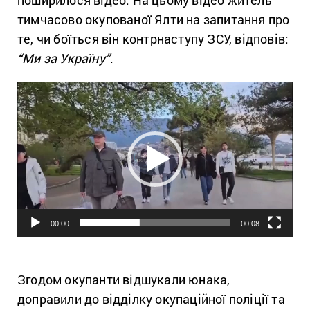
тимчасово окупованої Ялти на запитання про
те, чи боїться він контрнаступу ЗСУ, відповів:
“Ми за Україну”
.
Відеопрогравач
00:00
00:08
Згодом окупанти відшукали юнака,
доправили до відділку окупаційної поліції та