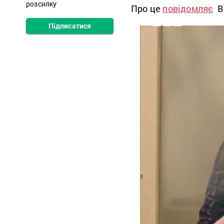
розсилку
Про це
повідомляє
В
Підписатися