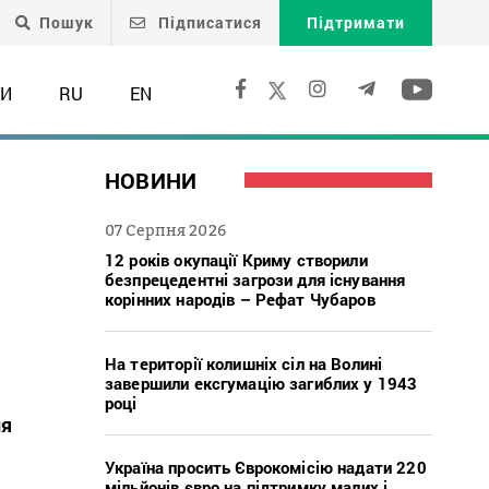
Пошук
Підписатися
Підтримати
ТИ
RU
EN
НОВИНИ
07 Серпня 2026
12 років окупації Криму створили
безпрецедентні загрози для існування
корінних народів – Рефат Чубаров
На території колишніх сіл на Волині
завершили ексгумацію загиблих у 1943
році
ня
Україна просить Єврокомісію надати 220
мільйонів євро на підтримку малих і