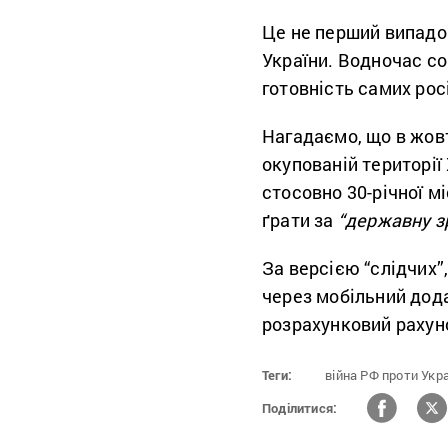
Це не перший випадок
України. Водночас со
готовність самих рос
Нагадаємо, що в жов
окупованій територі
стосовно 30-річної м
ґрати за
“державну з
За версією “слідчих”
через мобільний дода
розрахунковий рахуно
Теги:
війна РФ проти Укра
Поділитися: