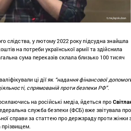
го слідства, у лютому 2022 року підсудна знайшла
коштів на потреби української армії та здійснила
агальна сума переказів склала близько 100 тисяч
валіфікували ці дії як
“надання фінансової допомог
діяльності, спрямованій проти безпеки РФ”
.
осилаючись на російські медіа, йдеться про
Світла
Федеральна служба безпеки (ФСБ) вже звітувала пр
ної справи за статтею про держзраду проти жінки 
а прізвищем.