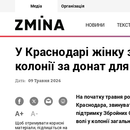
Медіа
Організація
НОВИНИ
ТЕКС
У Краснодарі жінку 
колонії за донат дл
Дата:
09 Травня 2026
На початку травня ро
Краснодара, звинуват
A+
A-
підтримку Збройних С
волі у колонії загал
Щоб отримувати корисні
матеріали, підпишіться на