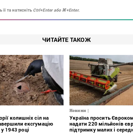
 її та натисніть
Ctrl+Enter або ⌘+Enter.
ЧИТАЙТЕ ТАКОЖ
Новини
орії колишніх сіл на
Україна просить Євроко
авершили ексгумацію
надати 220 мільйонів євр
 у 1943 році
підтримку малих і серед