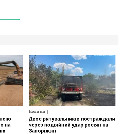
Новини
місію
Двоє рятувальників постраждали
о на
через подвійний удар росіян на
ніх
Запоріжжі