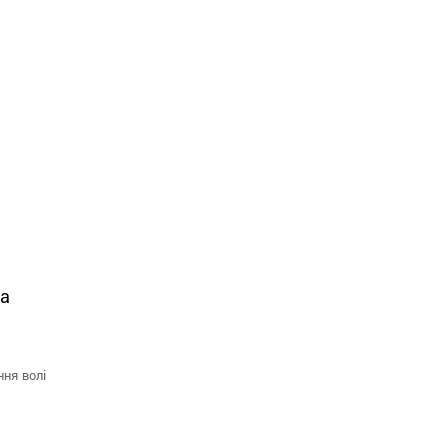
на
ня волі