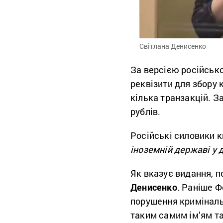
Світлана Денисенко
За версією російсько
реквізити для збору 
кілька транзакцій. З
рублів.
Російські силовики к
іноземній державі у 
Як вказує видання, п
Денисенко
. Раніше 
порушення криміналь
таким самим ім’ям т