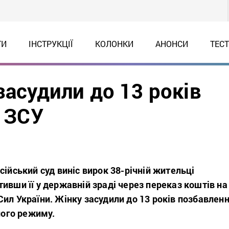
ТИ
ІНСТРУКЦІЇ
КОЛОНКИ
АНОНСИ
ТЕС
засудили до 13 років
я ЗСУ
сійський суд виніс вирок 38-річній жительці
ивши її у державній зраді через переказ коштів на
ил України. Жінку засудили до 13 років позбавлен
ьного режиму.