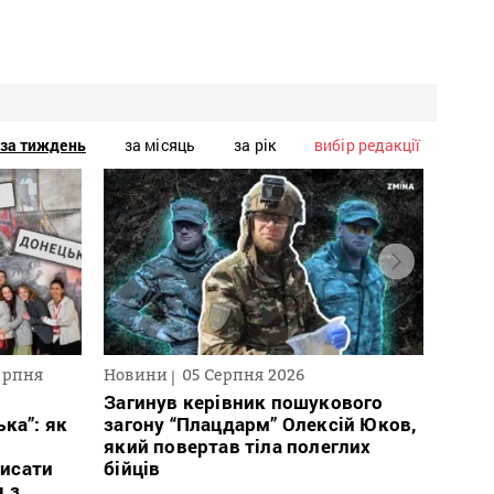
за тиждень
за місяць
за рік
вибір редакції
ерпня
Новини
05 Серпня 2026
Текст
2026
Загинув керівник пошукового
ка”: як
загону “Плацдарм” Олексій Юков,
В сп
який повертав тіла полеглих
кого 
исати
бійців
іноаг
я з
“Кри