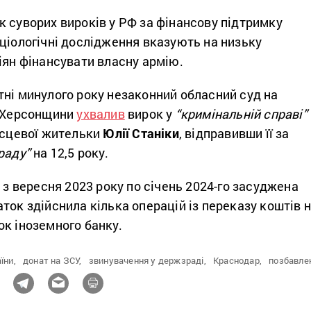
 суворих вироків у РФ за фінансову підтримку
ціологічні дослідження вказують на низьку
іян фінансувати власну армію.
тні минулого року незаконний обласний суд на
ї Херсонщини
ухвалив
вирок у
“кримінальній справі”
ісцевої жительки
Юлії Станіки
, відправивши її за
раду”
на 12,5 року.
, з вересня 2023 року по січень 2024-го засуджена
ток здійснила кілька операцій із переказу коштів 
к іноземного банку.
їни,
донат на ЗСУ,
звинувачення у держзраді,
Краснодар,
позбавлен