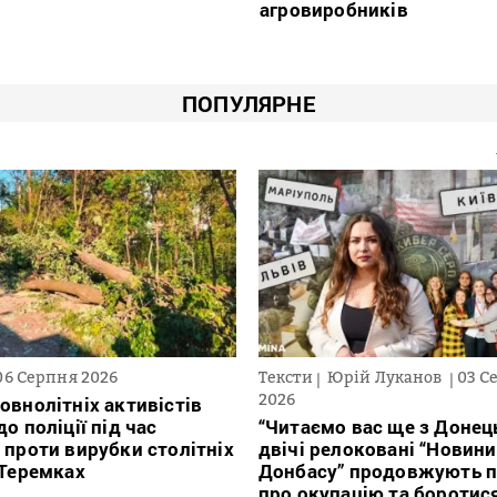
агровиробників
ПОПУЛЯРНЕ
06 Серпня 2026
Тексти
Юрій Луканов
03 С
2026
овнолітніх активістів
о поліції під час
“Читаємо вас ще з Донець
 проти вирубки столітніх
двічі релоковані “Новини
 Теремках
Донбасу” продовжують п
про окупацію та боротис