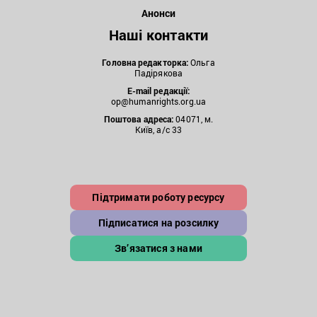
Анонси
Наші контакти
Головна редакторка:
Ольга
Падірякова
E-mail редакції:
op@humanrights.org.ua
Поштова
адреса:
04071, м.
Київ, а/с 33
Підтримати роботу ресурсу
Підписатися на розсилку
Зв’язатися з нами