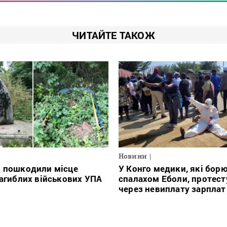
ЧИТАЙТЕ ТАКОЖ
Новини
і пошкодили місце
У Конго медики, які борю
загиблих військових УПА
спалахом Еболи, протес
через невиплату зарплат