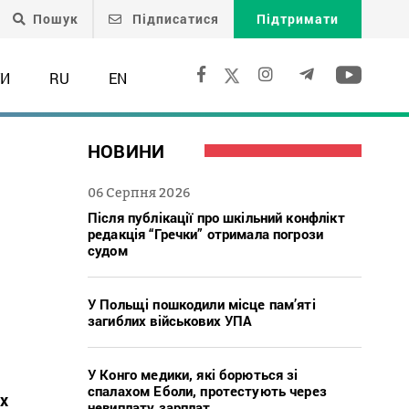
Пошук
Підписатися
Підтримати
ТИ
RU
EN
НОВИНИ
06 Серпня 2026
Після публікації про шкільний конфлікт
редакція “Гречки” отримала погрози
судом
У Польщі пошкодили місце пам’яті
загиблих військових УПА
У Конго медики, які борються зі
спалахом Еболи, протестують через
их
невиплату зарплат