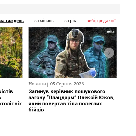
за тиждень
за місяць
за рік
вибір редакції
Новини
05 Серпня 2026
Нови
істів
Загинув керівник пошукового
Полі
с
загону “Плацдарм” Олексій Юков,
Вигів
столітніх
який повертав тіла полеглих
дван
бійців
росій