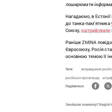
поширювати інформ
Нагадаємо, в Естонії
до танка-пам’ятника 
Союзу,
оштрафували
Раніше ZMINA повід
Євросоюзу, Росія ст
основною темою її ін
Теги:
виправдання російсь
російська пропаганда,
штраф
Поділитися:
Знайшли помилку? Виділіть