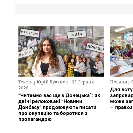
Тексти
Юрій Луканов
03 Серпня
Новини
2026
Для всту
“Читаємо вас ще з Донецька”: як
запровад
двічі релоковані “Новини
може заг
Донбасу” продовжують писати
– право
про окупацію та боротися з
пропагандою