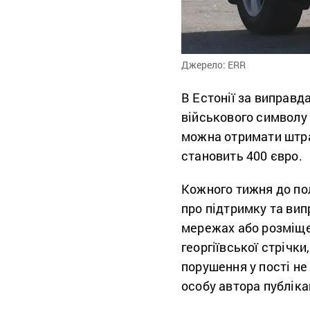
Джерело: ERR
В Естонії за виправд
військового символу
можна отримати штра
становить 400 євро.
Кожного тижня до пол
про підтримку та вип
мережах або розміще
георгіївської стрічки
порушення у пості не
особу автора публікац