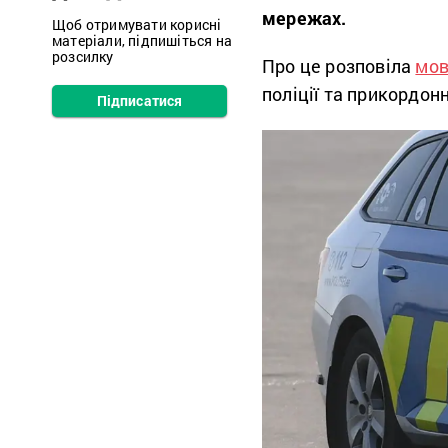
мережах.
Щоб отримувати корисні
матеріали, підпишіться на
розсилку
Про це розповіла
мов
поліції та прикордон
Підписатися