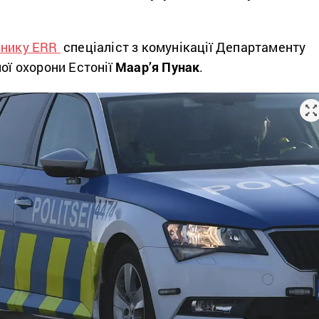
нику ERR
спеціаліст з комунікації Департаменту
ної охорони Естонії
Маар’я Пунак
.