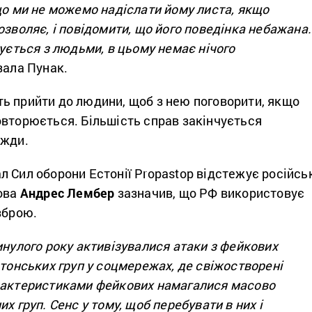
що ми не можемо надіслати йому листа, якщо
озволяє, і повідомити, що його поведінка небажана.
зується з людьми, в цьому немає нічого
ала Пунак.
ь прийти до людини, щоб з нею поговорити, якщо
овторюється. Більшість справ закінчується
вжди.
 Сил оборони Естонії Propastop відстежує російсь
лова
Андрес Лембер
зазначив, що РФ використовує
зброю.
нулого року активізувалися атаки з фейкових
стонських груп у соцмережах, де свіжостворені
рактеристиками фейкових намагалися масово
х груп. Сенс у тому, щоб перебувати в них і