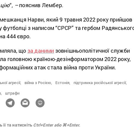
ацію
“,
–
пояснив Лембер.
 мешканця Нарви, який 9 травня 2022 року прийшов
у футболці з написом “СРСР” та гербом Радянськог
на 444 євро.
омляла, що
за даними
зовнішньополітичної служби
ала головною країною-дезінформатором 2022 року,
формаційних атак стала війна проти України.
кої агресії,
війна з Росією,
Естонія,
підтримка російської агресії,
,
штрафи
 її та натисніть
Ctrl+Enter або ⌘+Enter.