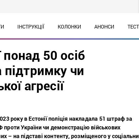
ТИ
ІНСТРУКЦІЇ
КОЛОНКИ
АНОНСИ
ТЕС
ї понад 50 осіб
 підтримку чи
кої агресії
2023 року в Естонії поліція накладала 51 штраф за
Ф проти України чи демонстрацію військових
 них – на підставі контенту, розміщеного у соціальн