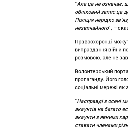
“
Але це не означає, 
обліковий запис це д
Поліція нерідко зв’я
незвичайного
“,
–
сказ
Правоохоронці можут
виправдання війни п
розмовою, але не за
Волонтерський портал
пропаганду. Його го
соціальні мережі як 
“
Насправді з
осені ми
акаунтів на багато е
акаунти з явними ха
ставати членами різни