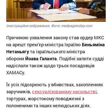
Ілюстраційне зображення. Фото: medpagetoday.com
Причиною ухвалення закону став ордер МКС
на арешт прем’єр-міністра Ізраїлю
Беньяміна
Нетаньягу
та ізраїльського міністра
оборони
Йоава Галанта
. Подібні запити судді
надіслали також щодо трьох посадовців
ХАМАСу.
Їх усіх підозрюють у вбивствах, захопленнях
заручників,
сексуалізованому насильстві
,
тортурах, жорстокому поводженні з
полоненими та інших нелюдських діях.