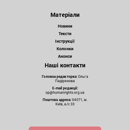
Матеріали
Новини
Тексти
Інструкції
Колонки
Анонси
Наші контакти
Головна редакторка:
Ольга
Падірякова
E-mail редакції:
op@humanrights.org.ua
Поштова
адреса:
04071, м.
Київ, а/с 33