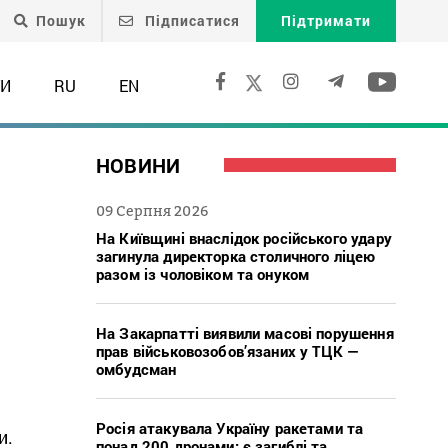
Пошук
Підписатися
Підтримати
ТИ
RU
EN
НОВИНИ
09 Серпня 2026
На Київщині внаслідок російського удару
загинула директорка столичного ліцею
разом із чоловіком та онуком
На Закарпатті виявили масові порушення
прав військовозобов’язаних у ТЦК —
омбудсман
Росія атакувала Україну ракетами та
и.
понад 200 дронами: є загиблі та