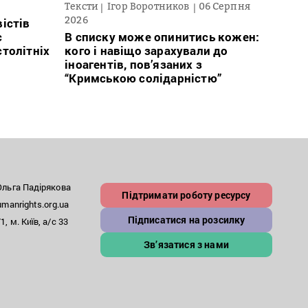
Тексти
Ігор Воротников
06 Серпня
Нови
2026
істів
Післ
с
В списку може опинитись кожен:
зник
столітніх
кого і навіщо зарахували до
відс
іноагентів, пов’язаних з
“Кримською солідарністю”
льга Падірякова
Підтримати роботу ресурсу
anrights.org.ua
Підписатися на розсилку
, м. Київ, а/с 33
Зв’язатися з нами