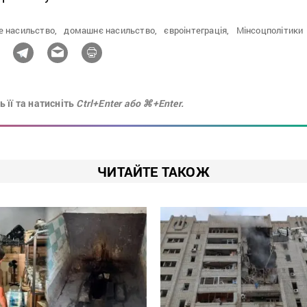
е насильство,
домашнє насильство,
євроінтеграція,
Мінсоцполітики
 її та натисніть
Ctrl+Enter або ⌘+Enter.
ЧИТАЙТЕ ТАКОЖ