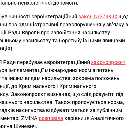
іально-психологічної допомоги.
абув чинності євроінтеграційний
закон №3733-IX
що
їни про адміністративні правопорушення у зв’язку 
ції Ради Європи про запобігання насильству
машньому насильству та боротьбу із цими явищами
нція).
ої Ради перебуває євроінтеграційний
законопроєкт
ться імплементації міжнародних норм з питань
 та іншим видам насильства, зокрема положень
ції, до Кримінального і Кримінального
су. Законопроєкт визначає, що слід розуміти під
ашнього насильства. Також пропонується норма,
падків насильства відбуватиметься за публічним
оментарі ZMINA
розповіла
керівниця Аналітичного
ерина Шуневич.