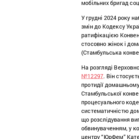
мобільних бригад соц
У грудні 2024 року н
змін до Кодексу Укра
ратифікацією Конвен
стосовно жінок i до
(Стамбульська конве
На розгляді Верховн
№12297
. Він стосує
протидії домашньому
Стамбульської конвен
процесуального кодек
систематичністю дом
що розслідування ви
обвинуваченням, у к
центру “ЮрФем” Кат