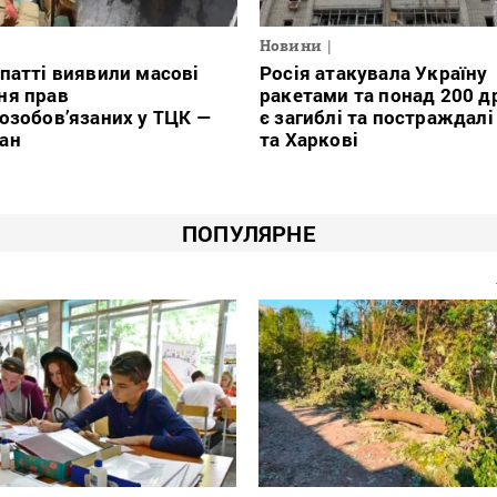
Новини
патті виявили масові
Росія атакувала Україну
ня прав
ракетами та понад 200 д
озобов’язаних у ТЦК —
є загиблі та постраждалі
ан
та Харкові
ПОПУЛЯРНЕ