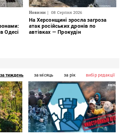
Новини
08 Серпня 2026
На Херсонщині зросла загроза
ронами:
атак російських дронів по
 в Одесі
автівках — Прокудін
за тиждень
за місяць
за рік
вибір редакції