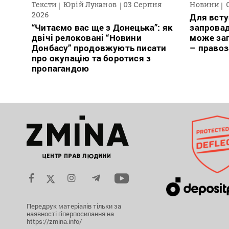
Тексти
Юрій Луканов
03 Серпня
Новини
2026
Для всту
“Читаємо вас ще з Донецька”: як
запровад
двічі релоковані “Новини
може заг
Донбасу” продовжують писати
– право
про окупацію та боротися з
пропагандою
Передрук матеріалів тільки за
наявності гіперпосилання на
https://zmina.info/