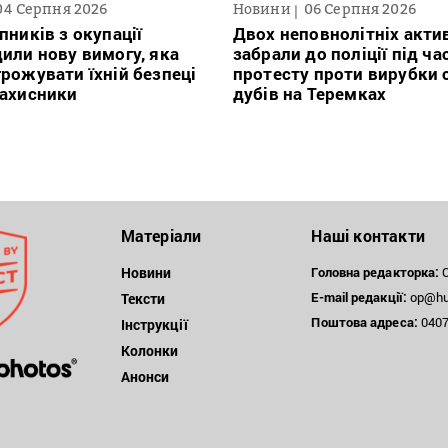
04 Серпня 2026
Новини
06 Серпня 2026
пників з окупації
Двох неповнолітніх актив
или нову вимогу, яка
забрали до поліції під ча
рожувати їхній безпеці
протесту проти вирубки 
захисники
дубів на Теремках
Матеріали
Наші контакти
Новини
Головна редакторка:
О
E-mail редакції:
op@hum
Тексти
Поштова
адреса:
04071
Інструкції
Колонки
Анонси