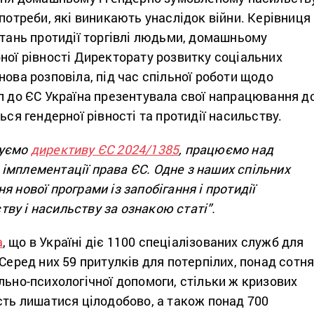
 потреби, які виникають унаслідок війни. Керівниця
итань протидії торгівлі людьми, домашньому
ної рівності Директорату розвитку соціальних
нова розповіла, під час спільної роботи щодо
п до ЄС Україна презентувала свої напрацювання д
ься гендерної рівності та протидії насильству.
туємо
директиву ЄС 2024/1385
, працюємо над
імплементації права ЄС. Одне з наших спільних
я нової програми із запобігання і протидії
ву і насильству за ознакою статі”.
а
, що в Україні діє 1100 спеціалізованих служб для
 Серед них 59 притулків для потерпілих, понад сотн
льно-психологічної допомоги, стільки ж кризових
сть лишатися цілодобово, а також понад 700