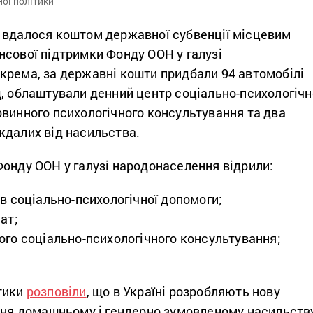
ної політики
 вдалося коштом державної субвенції місцевим
нсової підтримки Фонду ООН у галузі
крема, за державні кошти придбали 94 автомобілі
, облаштували денний центр соціально-психологічн
винного психологічного консультування та два
ждалих від насильства.
Фонду ООН у галузі народонаселення відрили:
ів соціально-психологічної допомоги;
нат;
ого соціально-психологічного консультування;
тики
розповіли
, що в Україні розробляють нову
ання домашньому і гендерно зумовленому насильству