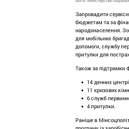
Фото: Міністерство соціаль
Запровадити сервіси
бюджетам та за фіна
народонаселення. Зо
для мобільних бригад
допомоги, службу пер
притулки для постра
Також за підтримки 
14 денних центр
11 кризових кім
6 служб первинн
4 притулки.
Раніше в Мінсоцполі
програму із запобіг