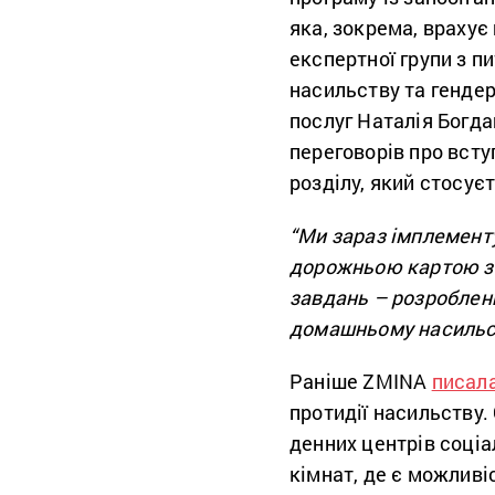
яка, зокрема, врахує
експертної групи з п
насильству та гендер
послуг Наталія Богда
переговорів про всту
розділу, який стосуєт
“Ми зараз імплемен
дорожньою картою з 
завдань – розробленн
домашньому насильст
Раніше ZMINA
писал
протидії насильству.
денних центрів соціа
кімнат, де є можливі