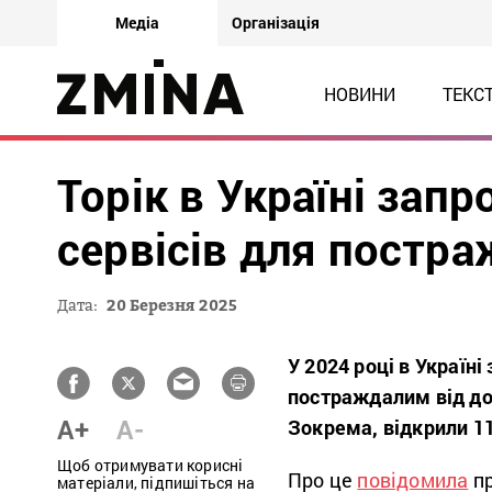
Медіа
Організація
НОВИНИ
ТЕКС
Торік в Україні зап
сервісів для постра
Дата:
20 Березня 2025
У 2024 році в Україн
постраждалим від до
A+
A-
Зокрема, відкрили 11
Щоб отримувати корисні
Про це
повідомила
пр
матеріали, підпишіться на