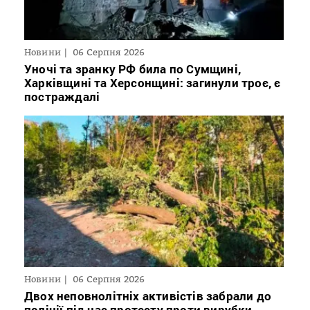
Новини
06 Серпня 2026
Уночі та зранку РФ била по Сумщині,
Харківщині та Херсонщині: загинули троє, є
постраждалі
Новини
06 Серпня 2026
Двох неповнолітніх активістів забрали до
поліції під час протесту проти вирубки