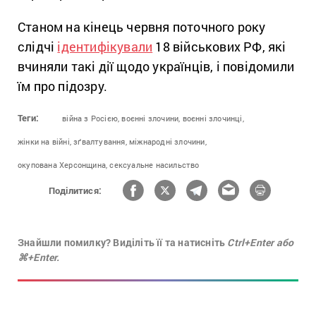
Станом на кінець червня поточного року
слідчі
ідентифікували
18 військових РФ, які
вчиняли такі дії щодо українців, і повідомили
їм про підозру.
Теги:
війна з Росією,
воєнні злочини,
воєнні злочинці,
жінки на війні,
зґвалтування,
міжнародні злочини,
окупована Херсонщина,
сексуальне насильство
Поділитися:
Знайшли помилку? Виділіть її та натисніть
Ctrl+Enter або
⌘+Enter.