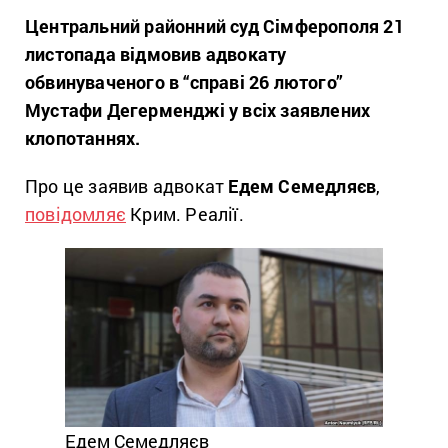
Центральний районний суд Сімферополя 21
листопада відмовив адвокату
обвинуваченого в “справі 26 лютого”
Мустафи Дегерменджі у всіх заявлених
клопотаннях.
Про це заявив адвокат
Едем Семедляєв
,
повідомляє
Крим. Реалії.
Едем Семедляєв