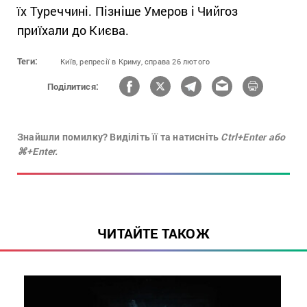
їх Туреччині. Пізніше Умеров і Чийгоз
приїхали до Києва.
Теги:
Київ,
репресії в Криму,
справа 26 лютого
Поділитися:
Знайшли помилку? Виділіть її та натисніть
Ctrl+Enter або
⌘+Enter.
ЧИТАЙТЕ ТАКОЖ