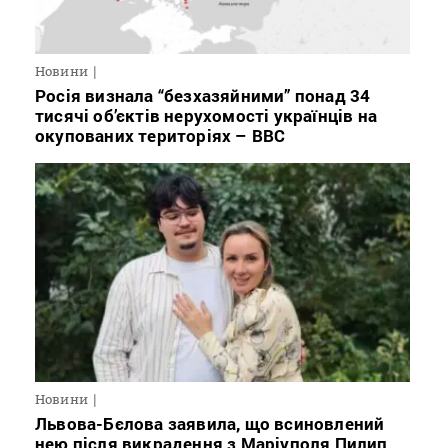
Новини
Росія визнала “безхазяйними” понад 34
тисячі об’єктів нерухомості українців на
окупованих територіях – BBC
Новини
Львова-Бєлова заявила, що всиновлений
нею після викрадення з Маріуполя Пилип