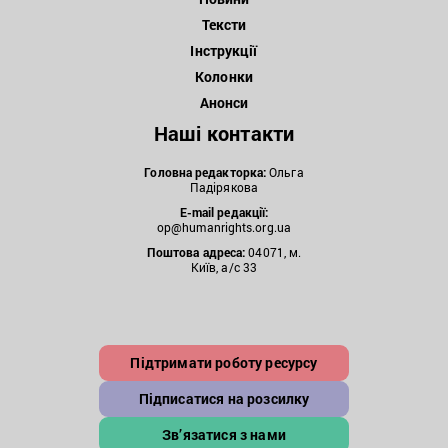
Тексти
Інструкції
Колонки
Анонси
Наші контакти
Головна редакторка:
Ольга
Падірякова
E-mail редакції:
op@humanrights.org.ua
Поштова
адреса:
04071, м.
Київ, а/с 33
Підтримати роботу ресурсу
Підписатися на розсилку
Зв’язатися з нами