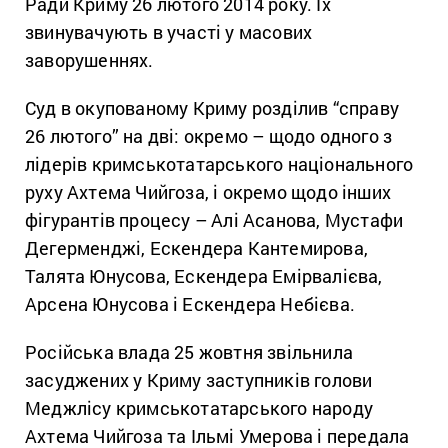
Ради Криму 26 лютого 2014 року. Їх
звинувачують в участі у масових
заворушеннях.
Суд в окупованому Криму розділив “справу
26 лютого” на дві: окремо – щодо одного з
лідерів кримськотатарського національного
руху Ахтема Чийгоза, і окремо щодо інших
фігурантів процесу – Алі Асанова, Мустафи
Дегерменджі, Ескендера Кантемирова,
Талята Юнусова, Ескендера Емірвалієва,
Арсена Юнусова і Ескендера Небієва.
Російська влада 25 жовтня звільнила
засуджених у Криму заступників голови
Меджлісу кримськотатарського народу
Ахтема Чийгоза та Ільмі Умерова і передала