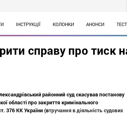
ТИ
ІНСТРУКЦІЇ
КОЛОНКИ
АНОНСИ
ТЕС
рити справу про тиск н
лександрівський районний суд скасував постанову
кої області про закриття кримінального
т. 376 КК України (в
тручання в діяльність судових