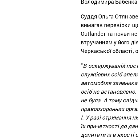
Володимира Бабенка 
Суддя Ольга Отян зве
вимагав перевірки що
Outlander та появи не
втручанням у його ді
Черкаської області, 
“
В оскаржуваній пост
службових осіб апеля
автомобіля заявника 
осіб не встановлено.
не була. А тому слід
правоохоронних орга
І. У разі отримання 
їх причетності до да
допитати їх в якості