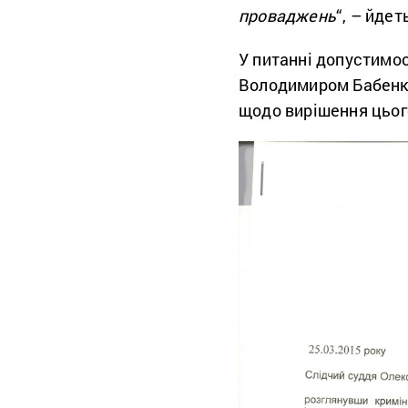
проваджень
“, – йде
У питанні допустимос
Володимиром Бабенко
щодо вирішення цьог