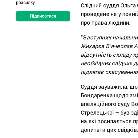
розсилку
Слідчий суддя Ольга
проведене не у повні
Підписатися
про права людини.
“З
аступник начальник
Жихарєв В’ячеслав А
відсутність складу 
необхідних слідчих д
підлягає скасуванню
Суддя зауважила, що 
Бондаренка щодо змін
апеляційного суду В
Стрелецької – був зд
на які посилається п
допитати цих свідків