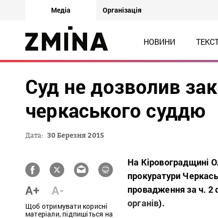
Медіа
Організація
НОВИНИ
ТЕКС
Суд не дозволив зак
черкаського суддю
Дата:
30 Березня 2015
На Кіровоградщині О
прокуратури Черкась
A+
A-
провадження за ч. 2 с
органів
).
Щоб отримувати корисні
матеріали, підпишіться на