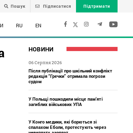
Пошук
Підписатися
Підтримати
ТИ
RU
EN
а
НОВИНИ
06 Серпня 2026
Після публікації про шкільний конфлікт
редакція “Гречки” отримала погрози
судом
У Польщі пошкодили місце пам’яті
загиблих військових УПА
У Конго медики, які борються зі
спалахом Еболи, протестують через
невиплату зарплат