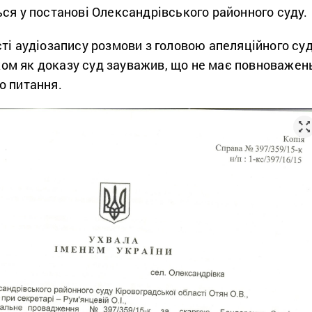
ться у постанові Олександрівського районного суду.
ті аудіозапису розмови з головою апеляційного су
м як доказу суд зауважив, що не має повноважен
о питання.