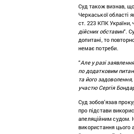
Суд також визнав, що
Черкаської області я
ст. 223 КПК України, 
дійсних обставин
“. 
допитані, то повторн
немає потреби.
“
Але у разі заявленн
по додатковим питанн
та його задоволення,
участю Сергія Бонда
Суд зобов’язав проку
про підстави викори
апеляційним судом. 
використання цього 