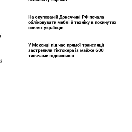
На окупованій Донеччині РФ почала
обліковувати меблі й техніку в покинутих
оселях українців
і
У Мексиці під час прямої трансляції
застрелили тіктокера із майже 600
тисячами підписників
а