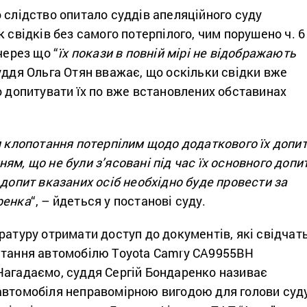
 слідство опитало суддів апеляційного суду
к свідків без самого потерпілого, чим порушено ч. 6
через що “
їх покази в повній мірі не відображають
Суддя Ольга Отян вважає, що оскільки свідки вже
о допитувати їх по вже встановлених обставинах
я клопотання потерпілим щодо додаткового їх допи
ям, що не були з’ясовані під час їх основного допит
 допит вказаних осіб необхідно буде провести за
ренка
“, – йдеться у постанові суду.
ратуру отримати доступ до документів, які свідчат
стання автомобілю Toyota Camry CA9955ВН
Нагадаємо, суддя Сергій Бондаренко називає
автомобіля неправомірною вигодою для голови суд