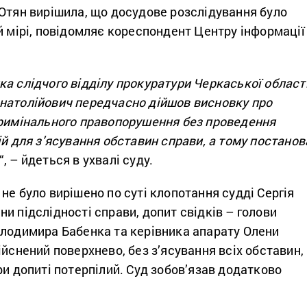
 Отян вирішила, що досудове розслідування було
й мірі, повідомляє кореспондент Центру інформації
а слідчого відділу прокуратури Черкаської област
натолійович передчасно дійшов висновку про
кримінального правопорушення без проведення
ій для з’ясування обставин справи, а тому постанов
“, – йдеться в ухвалі суду.
не було вирішено по суті клопотання судді Сергія
и підслідності справи, допит свідків – голови
олодимира Бабенка та керівника апарату Олени
ійснений поверхнево, без з’ясування всіх обставин,
ри допиті потерпілий. Суд зобов’язав додатково
.