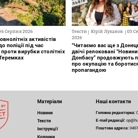
06 Серпня 2026
Тексти
Юрій Луканов
03 С
2026
овнолітніх активістів
о поліції під час
“Читаємо вас ще з Донець
 проти вирубки столітніх
двічі релоковані “Новини
 Теремках
Донбасу” продовжують п
про окупацію та боротис
пропагандою
Матеріали
Наші контакти
Новини
Головна редакторка:
О
E-mail редакції:
op@hum
Тексти
Поштова
адреса:
04071
Інструкції
Колонки