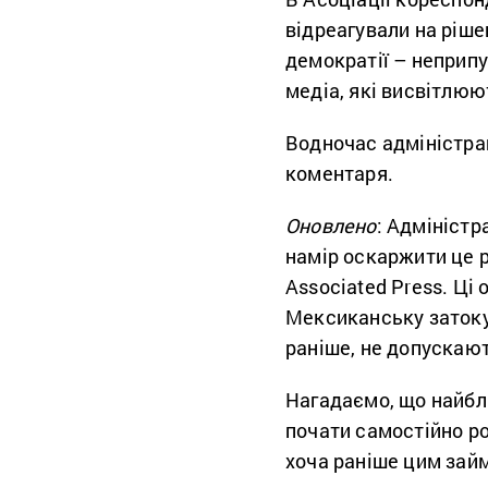
відреагували на ріше
демократії – неприп
медіа, які висвітлюю
Водночас адміністрац
коментаря.
Оновлено
: Адмініст
намір оскаржити це 
Associated Press. Ці
Мексиканську затоку 
раніше, не допускают
Нагадаємо, що найб
почати самостійно ро
хоча раніше цим займ