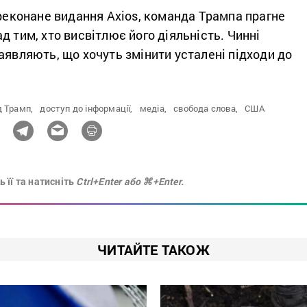
ереконане видання Axios, команда Трампа прагне
д тим, хто висвітлює його діяльність. Чинні
аявляють, що хочуть змінити усталені підходи до
 Трамп,
доступ до інформації,
медіа,
свобода слова,
США
 її та натисніть
Ctrl+Enter або ⌘+Enter.
ЧИТАЙТЕ ТАКОЖ