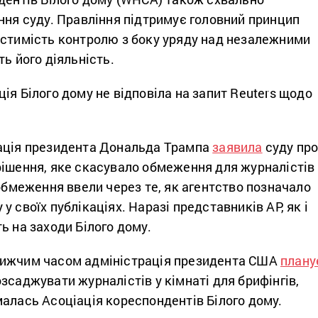
ння суду. Правління підтримує головний принцип
устимість контролю з боку уряду над незалежними
ть його діяльність.
ія Білого дому не відповіла на запит Reuters щодо
рація президента Дональда Трампа
заявила
суду пр
рішення, яке скасувало обмеження для журналістів
 обмеження ввели через те, як агентство позначало
у своїх публікаціях. Наразі представників AP, як і
ь на заходи Білого дому.
лижчим часом адміністрація президента США
плану
зсаджувати журналістів у кімнаті для брифінгів,
алась Асоціація кореспондентів Білого дому.