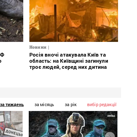
Новини
РФ
Росія вночі атакувала Київ та
о
область: на Київщині загинули
троє людей, серед них дитина
за тиждень
за місяць
за рік
вибір редакції