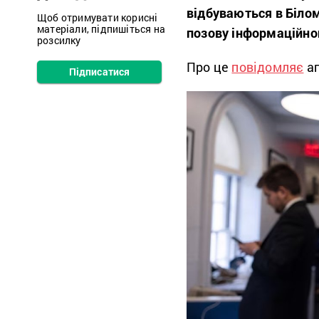
відбуваються в Білом
Щоб отримувати корисні
матеріали, підпишіться на
позову інформаційно
розсилку
Про це
повідомляє
аг
Підписатися