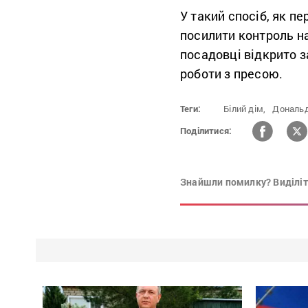
У такий спосіб, як п
посилити контроль на
посадовці відкрито з
роботи з пресою.
Теги:
Білий дім,
Дональд
Поділитися:
Знайшли помилку? Виділіть