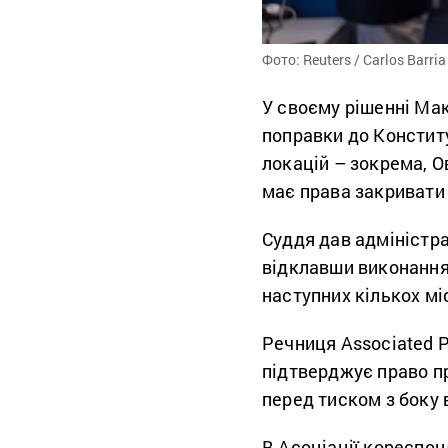
Фото: Reuters / Carlos Barria
У своєму рішенні Ма
поправки до Конститу
локацій – зокрема, О
має права закривати 
Суддя дав адміністр
відклавши виконання
наступних кількох мі
Речниця Associated P
підтверджує право п
перед тиском з боку 
В Асоціації кореспон