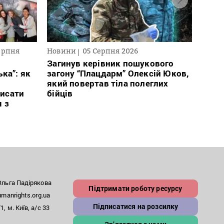
ерпня
Новини
05 Серпня 2026
Текст
2026
Загинув керівник пошукового
ка”: як
загону “Плацдарм” Олексій Юков,
В сп
який повертав тіла полеглих
кого 
исати
бійців
іноаг
я з
“Кри
льга Падірякова
Підтримати роботу ресурсу
anrights.org.ua
Підписатися на розсилку
, м. Київ, а/с 33