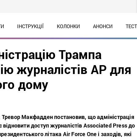
ТИ
ІНСТРУКЦІЇ
КОЛОНКИ
АНОНСИ
ТЕС
ністрацію Трампа
ію журналістів AP для
ого дому
Тревор Макфадден постановив, що адміністрація
відновити доступ журналістів Associated Press до
резидентського літака Air Force One і заходів, які