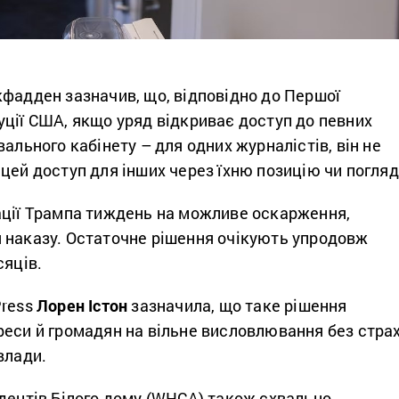
кфадден зазначив, що, відповідно до Першої
ції США, якщо уряд відкриває доступ до певних
вального кабінету – для одних журналістів, він не
цей доступ для інших через їхню позицію чи погляд
ації Трампа тиждень на можливе оскарження,
 наказу. Остаточне рішення очікують упродовж
сяців.
ress
Лорен Істон
зазначила, що таке рішення
реси й громадян на вільне висловлювання без стра
влади.
дентів Білого дому (WHCA) також схвально