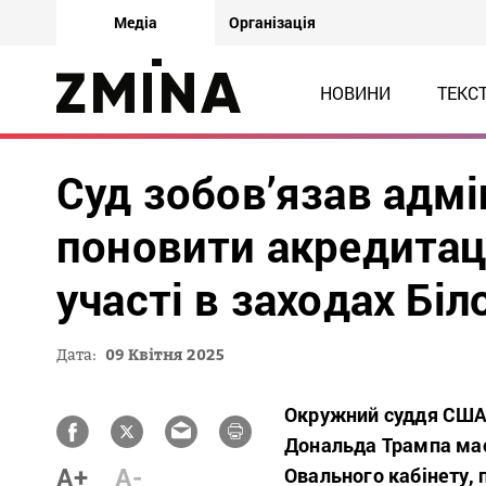
Медіа
Організація
НОВИНИ
ТЕКС
Суд зобов’язав адмі
поновити акредитац
участі в заходах Біл
Дата:
09 Квітня 2025
Окружний суддя США 
Дональда Трампа має 
A+
A-
Овального кабінету, п