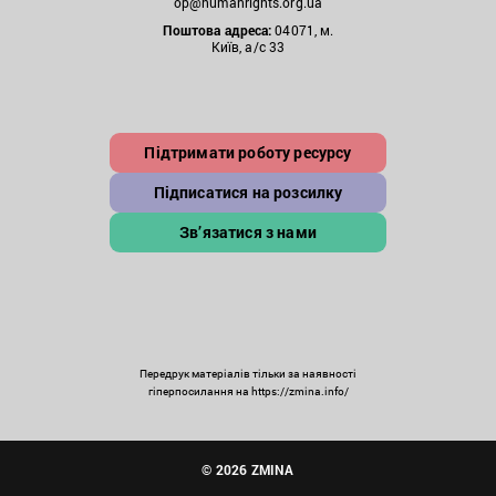
op@humanrights.org.ua
Поштова
адреса:
04071, м.
Київ, а/с 33
Підтримати роботу ресурсу
Підписатися на розсилку
Зв’язатися з нами
Передрук матеріалів тільки за наявності
гіперпосилання на https://zmina.info/
© 2026 ZMINA