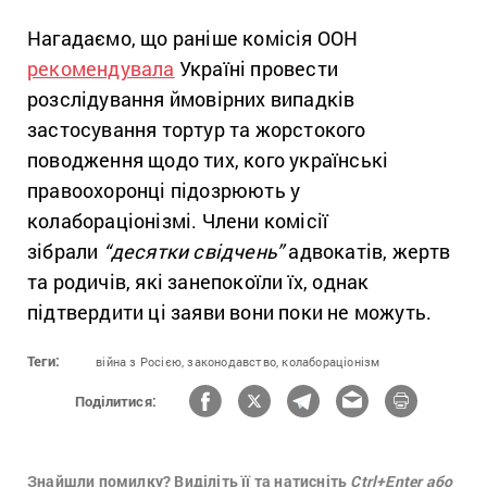
Нагадаємо, що раніше комісія ООН
рекомендувала
Україні провести
розслідування ймовірних випадків
застосування тортур та жорстокого
поводження щодо тих, кого українські
правоохоронці підозрюють у
колабораціонізмі. Члени комісії
зібрали
“десятки свідчень”
адвокатів, жертв
та родичів, які занепокоїли їх, однак
підтвердити ці заяви вони поки не можуть.
Теги:
війна з Росією,
законодавство,
колабораціонізм
Поділитися:
Знайшли помилку? Виділіть її та натисніть
Ctrl+Enter або