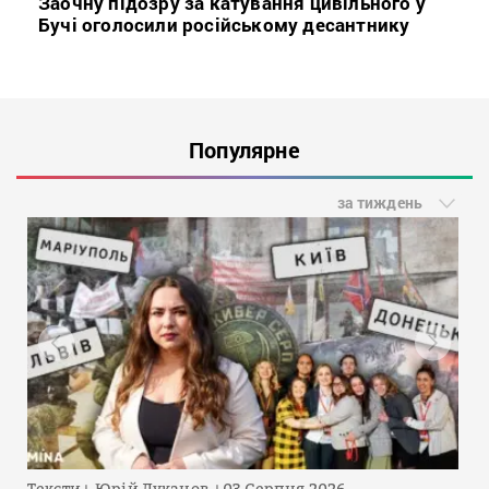
Заочну підозру за катування цивільного у
Бучі оголосили російському десантнику
Популярне
за тиждень
Тексти
Юрій Луканов
03 Серпня 2026