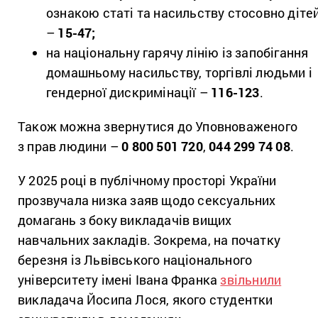
ознакою статі та насильству стосовно діте
–
15-47;
на національну гарячу лінію із запобігання
домашньому насильству, торгівлі людьми і
гендерної дискримінації –
116-123
.
Також можна звернутися до Уповноваженого
з прав людини –
0 800 501 720
,
044 299 74 08
.
У 2025 році в публічному просторі України
прозвучала низка заяв щодо сексуальних
домагань з боку викладачів вищих
навчальних закладів. Зокрема, на початку
березня із Львівського національного
університету імені Івана Франка
звільнили
викладача Йосипа Лося, якого студентки