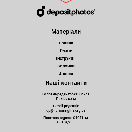
Матеріали
Новини
Тексти
Інструкції
Колонки
Анонси
Наші контакти
Головна редакторка:
Ольга
Падірякова
E-mail редакції:
op@humanrights.org.ua
Поштова
адреса:
04071, м.
Київ, а/с 33