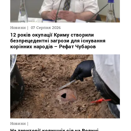
Новини
07 Серпня 2026
12 років окупації Криму створили
безпрецедентні загрози для існування
корінних народів – Рефат Чубаров
Новини
На території колишніх сіл на Волині