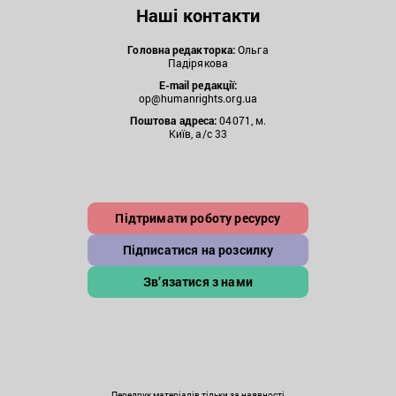
Наші контакти
Головна редакторка:
Ольга
Падірякова
E-mail редакції:
op@humanrights.org.ua
Поштова
адреса:
04071, м.
Київ, а/с 33
Підтримати роботу ресурсу
Підписатися на розсилку
Зв’язатися з нами
Передрук матеріалів тільки за наявності