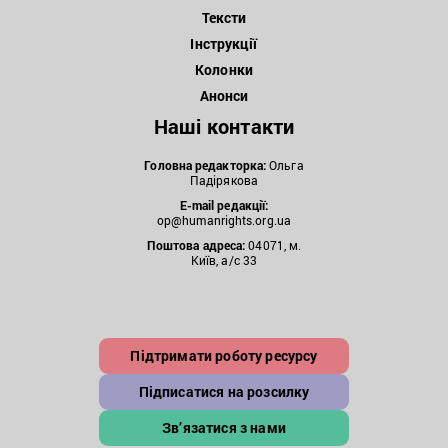
Тексти
Інструкції
Колонки
Анонси
Наші контакти
Головна редакторка:
Ольга
Падірякова
E-mail редакції:
op@humanrights.org.ua
Поштова
адреса:
04071, м.
Київ, а/с 33
Підтримати роботу ресурсу
Підписатися на розсилку
Зв’язатися з нами