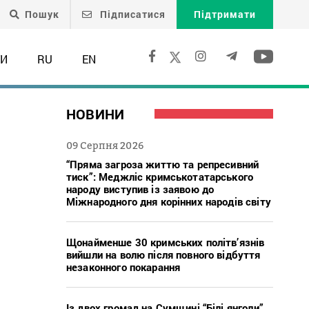
Пошук
Підписатися
Підтримати
ТИ
RU
EN
НОВИНИ
09 Серпня 2026
“Пряма загроза життю та репресивний
тиск”: Меджліс кримськотатарського
народу виступив із заявою до
Міжнародного дня корінних народів світу
Щонайменше 30 кримських політв’язнів
вийшли на волю після повного відбуття
незаконного покарання
Із двох громад на Сумщині “Білі янголи”