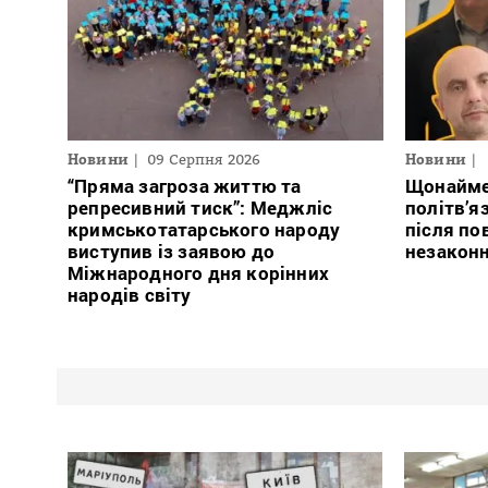
Новини
09 Серпня 2026
Новини
“Пряма загроза життю та
Щонайме
репресивний тиск”: Меджліс
політв’я
кримськотатарського народу
після по
виступив із заявою до
незакон
Міжнародного дня корінних
народів світу