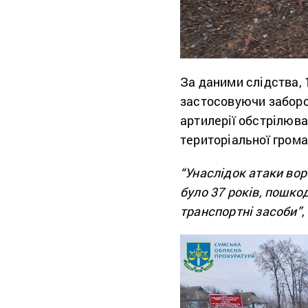
За даними слідства, 
застосовуючи заборо
артилерії обстрілюв
територіальної грома
“Унаслідок атаки вор
було 37 років, пошк
транспортні засоби”
,