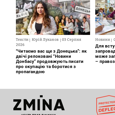
Тексти
Юрій Луканов
03 Серпня
Новини
2026
Для всту
“Читаємо вас ще з Донецька”: як
запровад
двічі релоковані “Новини
може заг
Донбасу” продовжують писати
– право
про окупацію та боротися з
пропагандою