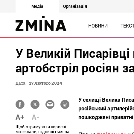
Медіа
Організація
НОВИНИ
ТЕКС
У Великій Писарівці
артобстріл росіян з
Дата:
17 Лютого 2024
У селищі Велика Писа
російський артилерійс
A+
A-
пошкоджені приватні 
Щоб отримувати корисні
матеріали, підпишіться на