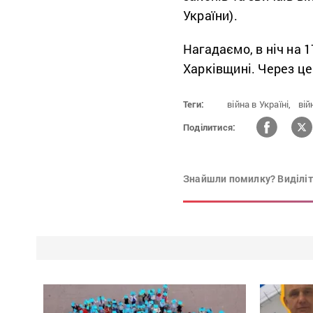
України).
Нагадаємо, в ніч на 
Харківщині. Через це
Теги:
війна в Україні,
вій
Поділитися:
Знайшли помилку? Виділіть