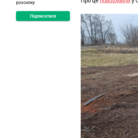
Про це
повідомили
у 
розсилку
Підписатися