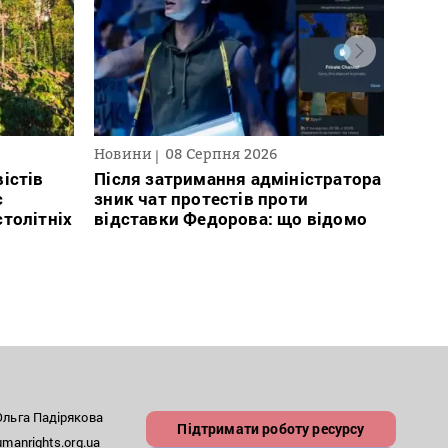
Новини
08 Серпня 2026
Текст
2026
істів
Після затримання адміністратора
с
зник чат протестів проти
В сп
столітніх
відставки Федорова: що відомо
кого 
іноаг
“Кри
льга Падірякова
Підтримати роботу ресурсу
anrights.org.ua