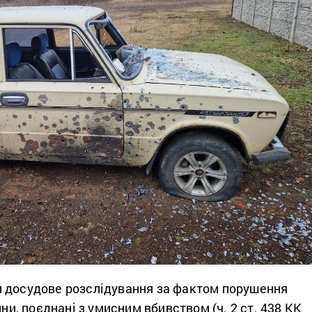
 досудове розслідування за фактом порушення
йни, поєднані з умисним вбивством (ч. 2 ст. 438 КК