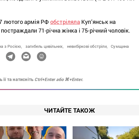
17 лютого армія РФ
обстріляла
Куп’янськ на
 постраждали 71-річна жінка і 75-річний чоловік.
на з Росією,
загибель цивільних,
невибіркові обстріли,
Сумщина
 її та натисніть
Ctrl+Enter або ⌘+Enter.
ЧИТАЙТЕ ТАКОЖ