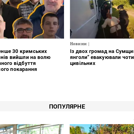
Новини
нше 30 кримських
Із двох громад на Сумщин
знів вийшли на волю
янголи” евакуювали чот
вного відбуття
цивільних
ного покарання
ПОПУЛЯРНЕ