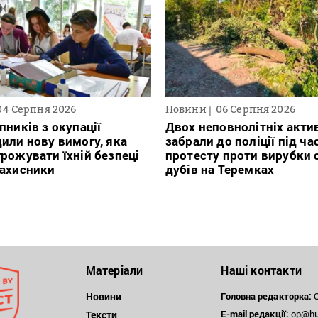
04 Серпня 2026
Новини
06 Серпня 2026
пників з окупації
Двох неповнолітніх актив
или нову вимогу, яка
забрали до поліції під ча
рожувати їхній безпеці
протесту проти вирубки 
захисники
дубів на Теремках
Матеріали
Наші контакти
Новини
Головна редакторка:
О
E-mail редакції:
op@hum
Тексти