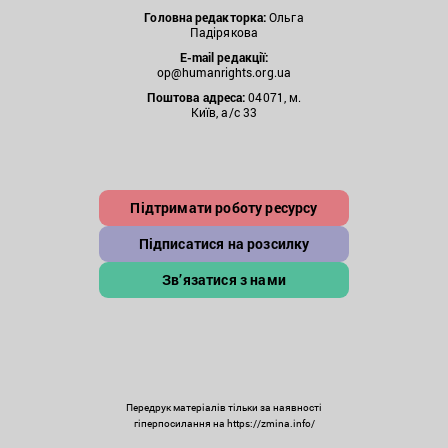
Головна редакторка:
Ольга
Падірякова
E-mail редакції:
op@humanrights.org.ua
Поштова
адреса:
04071, м.
Київ, а/с 33
Підтримати роботу ресурсу
Підписатися на розсилку
Зв’язатися з нами
Передрук матеріалів тільки за наявності
гіперпосилання на https://zmina.info/