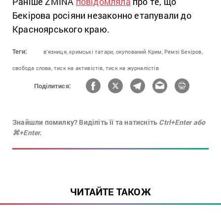
Раніше ZMINA
повідомляла
про те, що
Бекірова росіяни незаконно етапували до
Красноярського краю.
Теги:
в’язниця,
кримські татари,
окупований Крим,
Ремзі Бекіров,
свобода слова,
тиск на активістів,
тиск на журналістів
Поділитися:
Знайшли помилку? Виділіть її та натисніть
Ctrl+Enter або
⌘+Enter.
ЧИТАЙТЕ ТАКОЖ