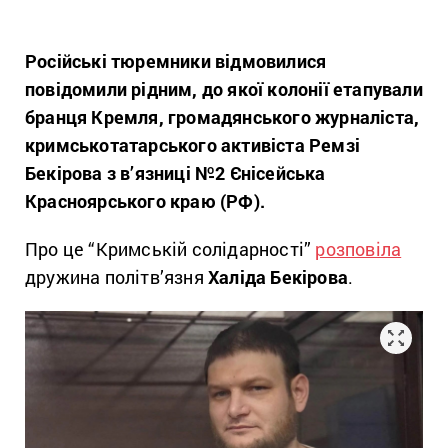
Російські тюремники відмовилися
повідомили рідним, до якої колонії етапували
бранця Кремля, громадянського журналіста,
кримськотатарського активіста Ремзі
Бекірова з в’язниці №2 Єнісейська
Красноярського краю (РФ).
Про це “Кримській солідарності”
розповіла
дружина політв’язня
Халіда Бекірова
.