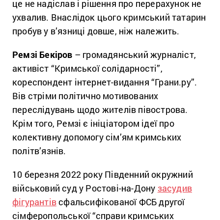
це не надіслав і рішення про перерахунок не
ухвалив. Внаслідок цього кримський татарин
пробув у в’язниці довше, ніж належить.
Ремзі
Бекіров
– громадянський журналіст,
активіст “Кримської солідарності”,
кореспондент інтернет-видання “Грани.ру”.
Вів стріми політично мотивованих
переслідувань щодо жителів півострова.
Крім того, Ремзі є ініціатором ідеї про
колективну допомогу сім’ям кримських
політв’язнів.
10 березня 2022 року Південний окружний
військовий суд у Ростові-на-Дону
засудив
фігурантів
сфальсифікованої ФСБ другої
сімферопольської “справи кримських