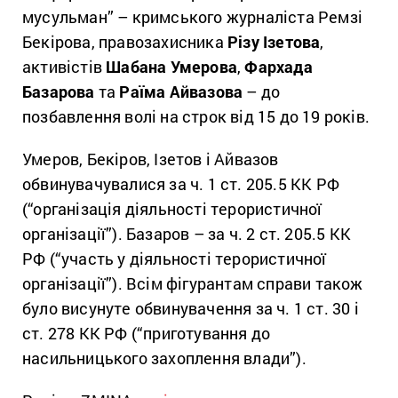
мусульман” – кримського журналіста Ремзі
Бекірова, правозахисника
Різу Ізетова
,
активістів
Шабана Умерова
,
Фархада
Базарова
та
Раїма Айвазова
– до
позбавлення волі на строк від 15 до 19 років.
Умеров, Бекіров, Ізетов і Айвазов
обвинувачувалися за ч. 1 ст. 205.5 КК РФ
(“організація діяльності терористичної
організації”). Базаров – за ч. 2 ст. 205.5 КК
РФ (“участь у діяльності терористичної
організації”). Всім фігурантам справи також
було висунуте обвинувачення за ч. 1 ст. 30 і
ст. 278 КК РФ (“приготування до
насильницького захоплення влади”).