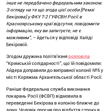
інше не передбачено федеральним законом.
З огляду на те що згода цієї особи [Ремзі
Бекірова] у ФКУ Т-2 ГУФСВН Росії в
Красноярському краї відсутня, повідомити
інформацію, яку ви запитуєте, не є
можливим”,
– йдеться у відповіді Халіді
Бекіровій.
Згодом дружина політв’язня
розповіла
“Кримській солідарності”, що їй повідомили:
Айдера доправили до виправної колонії №5 у
місті Коряжма Архангельської області Росії.
Раніше Федеральна служба виконання
покарань Росії (ФСВП) відмовила в
переведенні Бекірова в колонію ближче до
дому. Чоловік просив про відбуття строку в