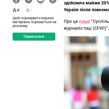
здійснила майже 20% 
A+
A-
Україні після повном
Щоб отримувати корисні
Про це
пише
“Суспіль
матеріали, підпишіться на
розсилку
журналістиці (CFWI)”
Підписатися