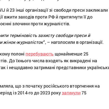
IJ й 23 інші організації зі свободи преси закликали
ї вжити заходів проти РФ й притягнути її до
воєнні злочини проти журналістів.
ити терміновість захисту свободи преси й
и жінок-журналісток
“, – наголосили в організації.
ькому полоні
перебувають
щонайменше 25
тів. До їхнього числа входять як викрадені на
так і нещодавно затримані представники українськ
мляла, що з початку російського вторгнення на
еріод із 2014-го до 2023 року
загинули
75