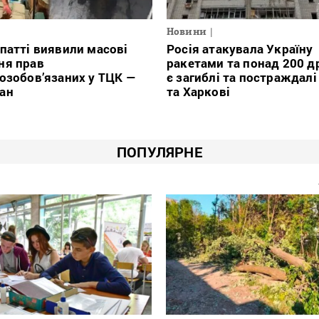
Новини
патті виявили масові
Росія атакувала Україну
ня прав
ракетами та понад 200 д
озобов’язаних у ТЦК —
є загиблі та постраждалі
ан
та Харкові
ПОПУЛЯРНЕ