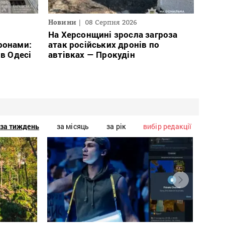
Новини
08 Серпня 2026
На Херсонщині зросла загроза
ронами:
атак російських дронів по
 в Одесі
автівках — Прокудін
за тиждень
за місяць
за рік
вибір редакції