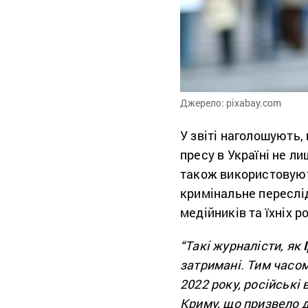
Джерело: pixabay.com
У звіті наголошують,
пресу в Україні не л
також використовуют
кримінальне переслі
медійників та їхніх р
“Такі журналісти, як
затримані. Тим часо
2022 року, російські 
Криму, що призвело д