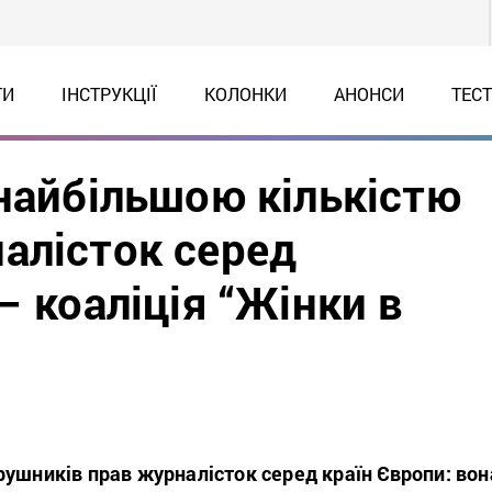
ТИ
ІНСТРУКЦІЇ
КОЛОНКИ
АНОНСИ
ТЕС
 найбільшою кількістю
алісток серед
– коаліція “Жінки в
рушників прав журналісток серед країн Європи: вон