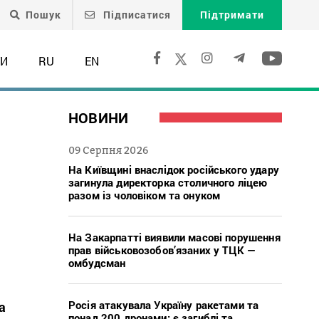
Пошук
Підписатися
Підтримати
ТИ
RU
EN
НОВИНИ
09 Серпня 2026
На Київщині внаслідок російського удару
загинула директорка столичного ліцею
разом із чоловіком та онуком
На Закарпатті виявили масові порушення
прав військовозобов’язаних у ТЦК —
омбудсман
Росія атакувала Україну ракетами та
а
понад 200 дронами: є загиблі та