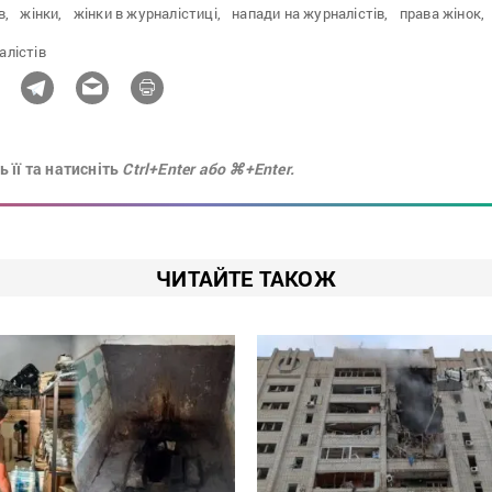
в,
жінки,
жінки в журналістиці,
напади на журналістів,
права жінок,
алістів
 її та натисніть
Ctrl+Enter або ⌘+Enter.
ЧИТАЙТЕ ТАКОЖ