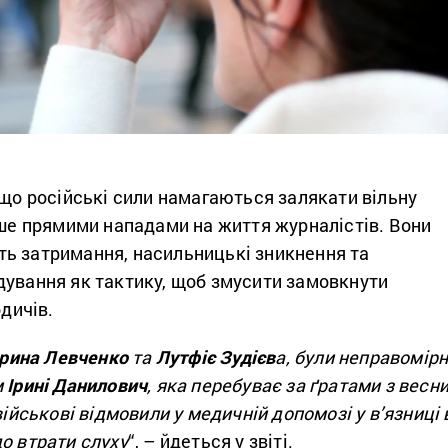
 що російські сили намагаються залякати вільну
ише прямими нападами на життя журналістів. Вони
ь затримання, насильницькі зникнення та
дування як тактику, щоб змусити замовкнути
одичів.
Ірина Левченко
та
Лутфіє Зудієв
а, були неправомір
м
Ірині Данилович
, яка перебуває за ґратами з весн
військові відмовили у медичній допомозі у в’язниці 
о втрати слуху
“, – йдеться у звіті.