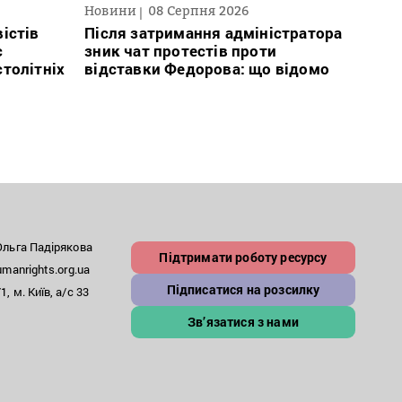
Новини
08 Серпня 2026
Текст
2026
істів
Після затримання адміністратора
с
зник чат протестів проти
В сп
столітніх
відставки Федорова: що відомо
кого 
іноаг
“Кри
льга Падірякова
Підтримати роботу ресурсу
anrights.org.ua
Підписатися на розсилку
, м. Київ, а/с 33
Зв’язатися з нами