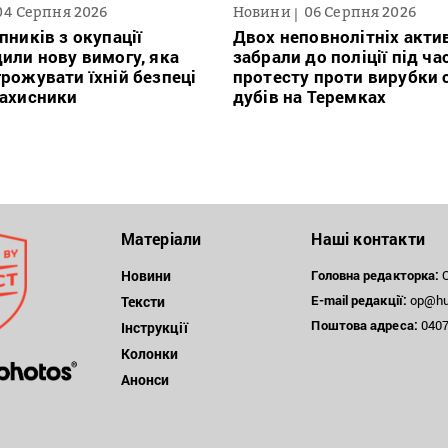
04 Серпня 2026
Новини
06 Серпня 2026
пників з окупації
Двох неповнолітніх актив
или нову вимогу, яка
забрали до поліції під ча
рожувати їхній безпеці
протесту проти вирубки 
захисники
дубів на Теремках
Матеріали
Наші контакти
Новини
Головна редакторка:
О
E-mail редакції:
op@hum
Тексти
Поштова
адреса:
04071
Інструкції
Колонки
Анонси