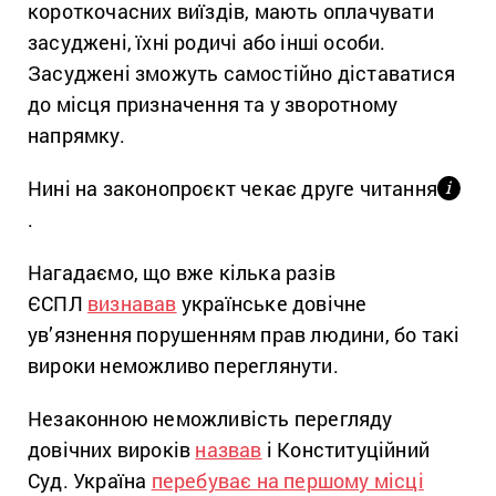
короткочасних виїздів, мають оплачувати
засуджені, їхні родичі або інші особи.
Засуджені зможуть самостійно діставатися
до місця призначення та у зворотному
напрямку.
Нині на законопроєкт чекає друге читання
і
.
Нагадаємо, що вже кілька разів
ЄСПЛ
визнавав
українське довічне
ув’язнення порушенням прав людини, бо такі
вироки неможливо переглянути.
Незаконною неможливість перегляду
довічних вироків
назвав
і Конституційний
Суд. Україна
перебуває на першому місці