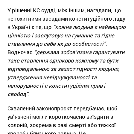
У рішенні КС судді, між іншим, нагадали, що
непохитними засадами конституційного ладу
в Україні є те, що
“кожна людина є найвищою
цінністю і заслуговує на гуманне та гідне
ставлення до себе як до особистості”
.
Водночас
“держава зобов’язана гарантувати
таке ставлення однаково кожному та бути
відповідальною за захист гідності людини,
утвердження невідчужуваності та
непорушності її конституційних прав і
свобод”.
Схвалений законопроєкт передбачає, щоб
ув’язнені могли короткочасно виїздити з
колоній, зокрема в разі смерті або тяжкої
хвороби близького родича. Це