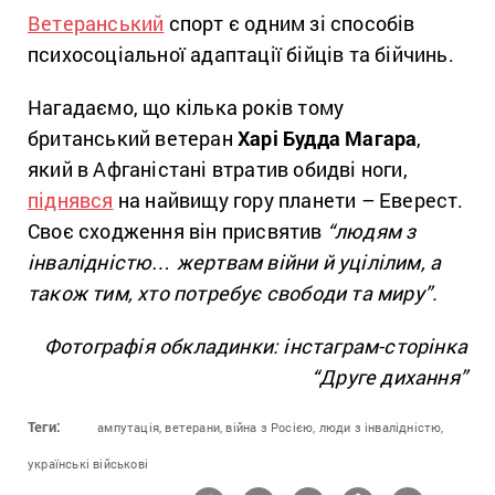
Ветеранський
спорт є одним зі способів
психосоціальної адаптації бійців та бійчинь.
Нагадаємо, що кілька років тому
британський ветеран
Харі Будда Магара
,
який в Афганістані втратив обидві ноги,
піднявся
на найвищу гору планети – Еверест.
Своє сходження він присвятив
“людям з
інвалідністю… жертвам війни й уцілілим, а
також тим, хто потребує свободи та миру”.
Фотографія обкладинки: інстаграм-сторінка
“Друге дихання”
Теги:
ампутація,
ветерани,
війна з Росією,
люди з інвалідністю,
українські військові