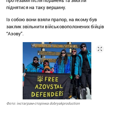
протезами після поранень та змогли
піднятися на таку вершину.
Із собою вони взяли прапор, на якому був
заклик звільнити військовополонених бійців
“Азову”.
Фото: інстаграм-сторінка dobryakproduction