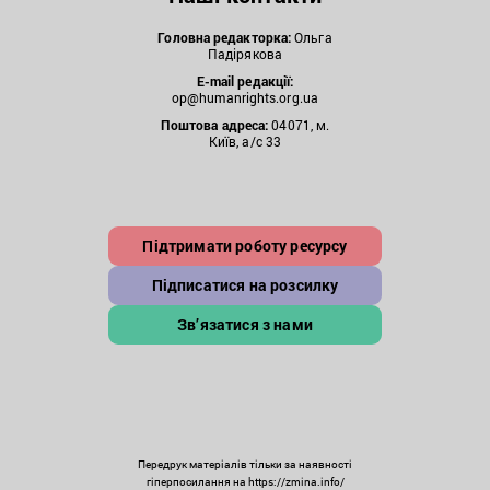
Головна редакторка:
Ольга
Падірякова
E-mail редакції:
op@humanrights.org.ua
Поштова
адреса:
04071, м.
Київ, а/с 33
Підтримати роботу ресурсу
Підписатися на розсилку
Зв’язатися з нами
Передрук матеріалів тільки за наявності
гіперпосилання на https://zmina.info/