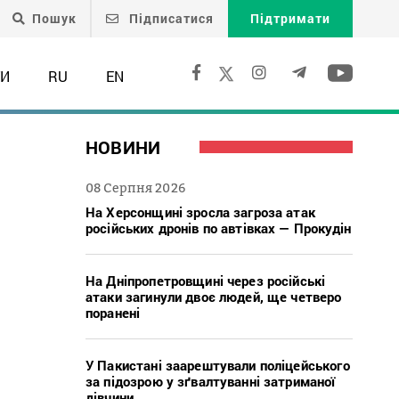
Пошук
Підписатися
Підтримати
ТИ
RU
EN
НОВИНИ
08 Серпня 2026
На Херсонщині зросла загроза атак
російських дронів по автівках — Прокудін
На Дніпропетровщині через російські
атаки загинули двоє людей, ще четверо
поранені
У Пакистані заарештували поліцейського
за підозрою у зґвалтуванні затриманої
дівчини