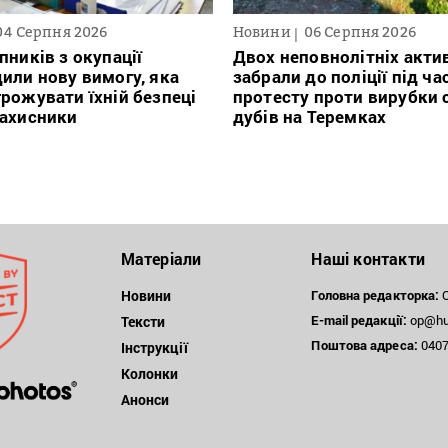
04 Серпня 2026
Новини
06 Серпня 2026
пників з окупації
Двох неповнолітніх актив
или нову вимогу, яка
забрали до поліції під ча
рожувати їхній безпеці
протесту проти вирубки 
захисники
дубів на Теремках
Матеріали
Наші контакти
Новини
Головна редакторка:
О
E-mail редакції:
op@hum
Тексти
Поштова
адреса:
04071
Інструкції
Колонки
Анонси