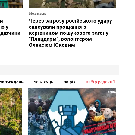
Новини
ли
Через загрозу російського удару
ою у
скасували прощання з
 дівчини
керівником пошукового загону
“Плацдарм”, волонтером
Олексієм Юковим
за тиждень
за місяць
за рік
вибір редакції