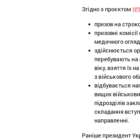
Згідно з проєктом
№
призов на строк
призовні комісі
медичного огляду
здійснюється орг
перебувають на 
віку, взяття їх 
з військового об
відбувається на
вищих військови
підрозділів закл
складання вступ
направленні.
Раніше президент Ук