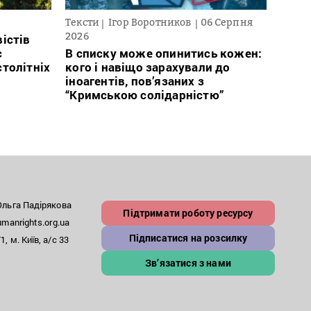
Тексти
Ігор Воротников
06 Серпня
Нови
2026
істів
Заги
с
В списку може опинитись кожен:
заго
столітніх
кого і навіщо зарахували до
який
іноагентів, пов’язаних з
бійц
“Кримською солідарністю”
льга Падірякова
Підтримати роботу ресурсу
anrights.org.ua
Підписатися на розсилку
, м. Київ, а/с 33
Зв’язатися з нами