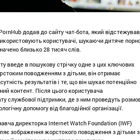
 PornHub додав до сайту чат-бота, який відстежував
 використовують користувачі, шукаючи дитяче порно
значено близько 28 тисяч слів.
ту введе в пошукову стрічку одне з цих ключових
жорстоким поводженням з дітьми, він отримає
сутність результатів і те, що він шукає потенційно
ний контент. Після цього користувача
ту службової підтримки, де з ним проведуть розмо
логічну допомогу від благодійної організації.
навча директорка Internet Watch Foundation (IWF)
даляє зображення жорстокого поводження з дітьми з