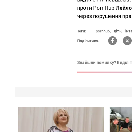
проти PornHub
Лейло
через порушення пр
Теги:
pornhub,
діти,
інт
Поділитися:
Знайшли помилку? Виділіть