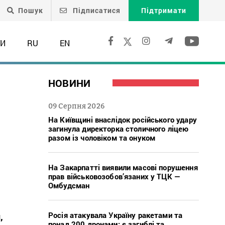
Пошук
Підписатися
Підтримати
ТИ
RU
EN
НОВИНИ
09 Серпня 2026
На Київщині внаслідок російського удару
загинула директорка столичного ліцею
разом із чоловіком та онуком
На Закарпатті виявили масові порушення
прав військовозобов’язаних у ТЦК —
Омбудсман
Росія атакувала Україну ракетами та
,
понад 200 дронами: є загиблі та