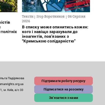
Тексти
Ігор Воротников
06 Серпня
Нови
2026
істів
Післ
с
В списку може опинитись кожен:
зник
столітніх
кого і навіщо зарахували до
відс
іноагентів, пов’язаних з
“Кримською солідарністю”
льга Падірякова
Підтримати роботу ресурсу
anrights.org.ua
Підписатися на розсилку
, м. Київ, а/с 33
Зв’язатися з нами