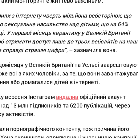
 такий моніторинг є життєво важливим.
лили з інтернету чверть мільйона вебсторінок, що
о сексуальне насильство над дітьми, що на 64%
ці. У перший місяць карантину у Великій Британії
об отримати доступ лише до трьох вебсайтів на наш
е справді страшні цифри”
, – зазначила вона.
омісяця у Великій Британії та Уельсі заарештовую
йже всі з яких чоловіки, за те, що вони завантажува
ня або домагалися дітей в інтернеті.
ку вересня Інстаграм
видалив
офіційний акаунт
над 13 млн підписників та 6200 публікацій, через
у активістів.
вали порнографічного контенту, тож причина його
 Хоча скриншоти, оприлюднені учасницею кампанії