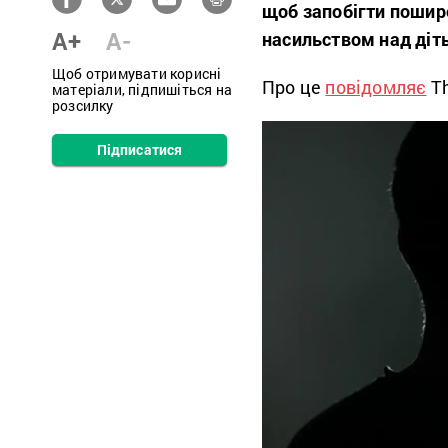
щоб запобігти пошир
A+
A-
насильством над діт
Щоб отримувати корисні
Про це
повідомляє
Th
матеріали, підпишіться на
розсилку
Підписатися