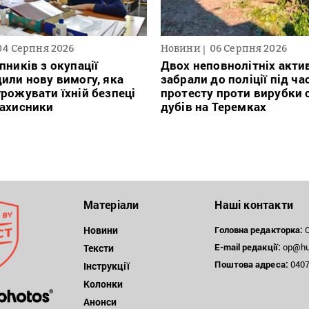
04 Серпня 2026
Новини
06 Серпня 2026
пників з окупації
Двох неповнолітніх актив
или нову вимогу, яка
забрали до поліції під ча
рожувати їхній безпеці
протесту проти вирубки 
захисники
дубів на Теремках
Матеріали
Наші контакти
Новини
Головна редакторка:
О
E-mail редакції:
op@hum
Тексти
Поштова
адреса:
04071
Інструкції
Колонки
Анонси