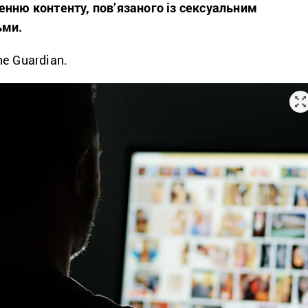
енню контенту, пов’язаного із сексуальним
ьми.
e Guardian.