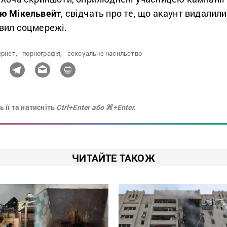
ю Мікельвейт
, свідчать про те, що акаунт видалили
авил соцмережі.
ернет,
порнографія,
сексуальне насильство
 її та натисніть
Ctrl+Enter або ⌘+Enter.
ЧИТАЙТЕ ТАКОЖ