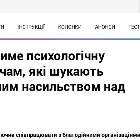
ТИ
ІНСТРУКЦІЇ
КОЛОНКИ
АНОНСИ
ТЕС
име психологічну
чам, які шукають
ьним насильством над
очне співпрацювати з благодійними організаціями