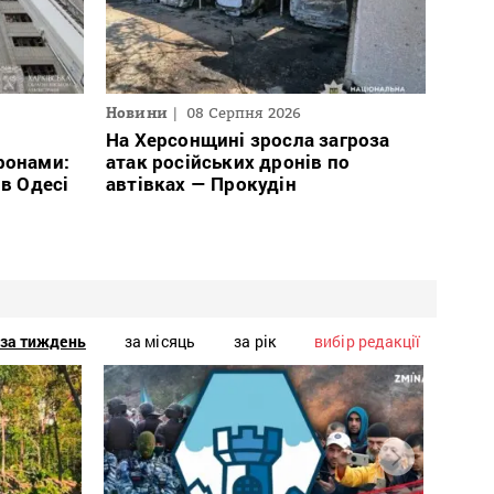
Новини
08 Серпня 2026
На Херсонщині зросла загроза
ронами:
атак російських дронів по
 в Одесі
автівках — Прокудін
за тиждень
за місяць
за рік
вибір редакції