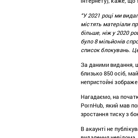
інтернету), каже, що
“У 2021 році ми вида
містять матеріали пр
більше, ніж у 2020 ро
було 8 мільйонів спр
список блокувань. Ц
За даними видання, щ
близько 850 осіб, ма
непристойні зображен
Нагадаємо, на почат
PornHub, який мав по
зростання тиску з бок
В акаунті не публіку
видалення невідома.