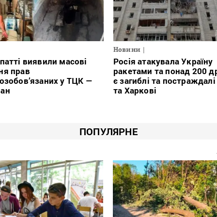
Новини
патті виявили масові
Росія атакувала Україну
ня прав
ракетами та понад 200 д
озобов’язаних у ТЦК —
є загиблі та постраждалі
ан
та Харкові
ПОПУЛЯРНЕ