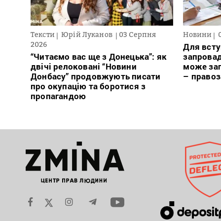
Тексти
Юрій Луканов
03 Серпня
Новини
2026
Для всту
“Читаємо вас ще з Донецька”: як
запровад
двічі релоковані “Новини
може заг
Донбасу” продовжують писати
– право
про окупацію та боротися з
пропагандою