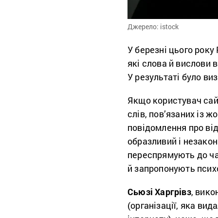
Джерело: istock
У березні цього року
які слова й вислови
У результаті було ви
Якщо користувач сай
слів, пов’язаних із 
повідомлення про від
образливий і незакон
переспрямують до ча
й запропонують психо
Сьюзі Харгрівз
, вико
(організації, яка ви