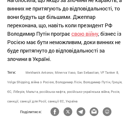
наголосила, що якщо за злочини не карають, а
винних не притягують до відповідальності, то
вони будуть ще більшими. Джеппар
переконана, що, навіть коли президент РФ
Володимир Путін програє
свою війну
, бізнес із
Росією має бути неможливим, доки винних не
буде притягнуто до відповідальності за
злочини в Україні.
Теги:
Mekhanik Antonov,
Minerva Vaso,
San Sebastian,
VF Tanker 8,
Volga Shipping,
війна з Росією,
Володимир Лісін,
Володимир Путін,
Греція,
ЄС,
Ліберія,
Мальта,
російська нафта,
російсько-українська війна,
Росія,
санкції,
санкції для Росії,
санкції ЄС,
Україна
Поділитися: