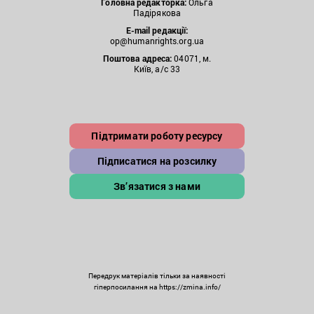
Головна редакторка:
Ольга
Падірякова
E-mail редакції:
op@humanrights.org.ua
Поштова
адреса:
04071, м.
Київ, а/с 33
Підтримати роботу ресурсу
Підписатися на розсилку
Зв’язатися з нами
Передрук матеріалів тільки за наявності
гіперпосилання на https://zmina.info/