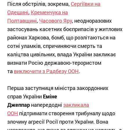
Після обстрілів, зокрема,
Сергіївки на
Одещині
,
Кременчука на
Полтавщині
,
Часового Яру
, неодноразових
застосувань касетних боєприпасів у житлових
районах Харкова, бомб, що розлітаються на
сотні уламків, спричиняючи смерть та
каліцтва цивільних, влада України закликає
визнати Росію державою-терористом
та
виключити з Радбезу ООН
.
Перша заступниця міністра закордонних
справ України
Еміне
Джеппар
напередодні
закликала
ООН
підтримати створення трибуналу щодо
злочину агресії Росії проти України. Вона