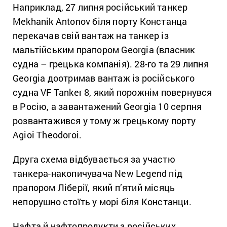
Наприклад, 27 липня російський танкер
Mekhanik Antonov біля порту Констанца
перекачав свій вантаж на танкер із
мальтійським прапором Georgia (власник
судна – грецька компанія). 28-го та 29 липня
Georgia доотримав вантаж із російського
судна VF Tanker 8, який порожнім повернувся
в Росію, а завантажений Georgia 10 серпня
розвантажився у тому ж грецькому порту
Agioi Theodoroi.
Друга схема відбувається за участю
танкера-накопичувача New Legend під
прапором Ліберії, який п’ятий місяць
непорушно стоїть у морі біля Констанци.
Нафта й нафтопродукти з російських