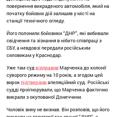
повернення викраденого автомобіля, який на
початку бойових дій залишив у місті на
станції технічного огляду.
Його полонили бойовики “ДНР”, які вибивали
свідчення та зізнання в нібито співпраці з
СБУ, а невдовзі передали російським
силовикам у Краснодар.
Уже там суд
відправив
Марченка до колонії
суворого режиму на 10 років, а згодом цей
вирок
підтвердив
апеляційний суд. Російські
судді проігнорували, що Марченка фактично
викрали з окупованої Донеччини.
Чоловік вину не визнав. Він розповів, що його
викрали на території так званої “ДНР”, а