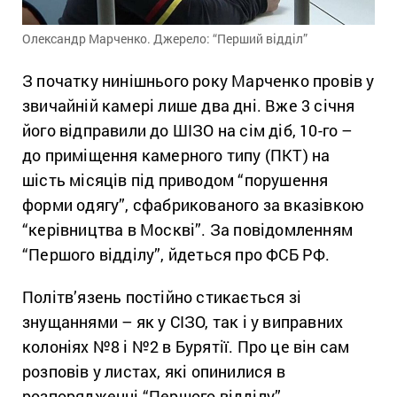
Олександр Марченко. Джерело: “Перший відділ”
З початку нинішнього року Марченко провів у
звичайній камері лише два дні. Вже 3 січня
його відправили до ШІЗО на сім діб, 10-го –
до приміщення камерного типу (ПКТ) на
шість місяців під приводом “порушення
форми одягу”, сфабрикованого за вказівкою
“керівництва в Москві”. За повідомленням
“Першого відділу”, йдеться про ФСБ РФ.
Політв’язень постійно стикається зі
знущаннями – як у СІЗО, так і у виправних
колоніях №8 і №2 в Бурятії. Про це він сам
розповів у листах, які опинилися в
розпорядженні “Першого відділу”.