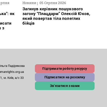
ерпня
Новини
05 Серпня 2026
Текст
2026
Загинув керівник пошукового
ка”: як
загону “Плацдарм” Олексій Юков,
В сп
який повертав тіла полеглих
кого 
исати
бійців
іноаг
я з
“Кри
льга Падірякова
Підтримати роботу ресурсу
anrights.org.ua
Підписатися на розсилку
, м. Київ, а/с 33
Зв’язатися з нами