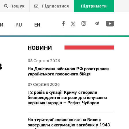
Пошук
Підписатися
Підтримати
ТИ
RU
EN
НОВИНИ
в
08 Серпня 2026
На Донеччині військові РФ розстріляли
українського полоненого бійця
07 Серпня 2026
12 років окупації Криму створили
безпрецедентні загрози для існування
корінних народів – Рефат Чубаров
На території колишніх сіл на Волині
завершили ексгумацію загиблих у 1943