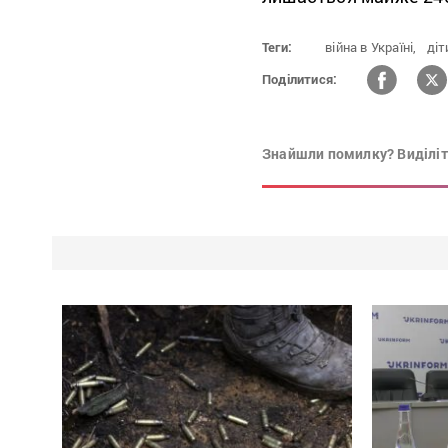
Теги:
війна в Україні,
діт
Поділитися:
Знайшли помилку? Виділіть