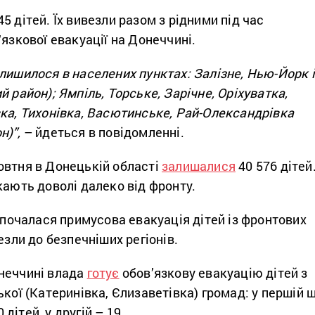
5 дітей. Їх вивезли разом з рідними під час
ʼязкової евакуації на Донеччині.
лишилося в населених пунктах: Залізне, Нью-Йорк і
й район); Ямпіль, Торське, Зарічне, Оріхуватка,
ка, Тихонівка, Васютинське, Рай-Олександрівка
н)”,
– йдеться в повідомленні.
овтня в Донецькій області
залишалися
40 576 дітей
кають доволі далеко від фронту.
озпочалася примусова евакуація дітей із фронтових
езли до безпечніших регіонів.
неччині влада
готує
обов’язкову евакуацію дітей з
ької (Катеринівка, Єлизаветівка) громад: у першій 
дітей, у другій – 19.