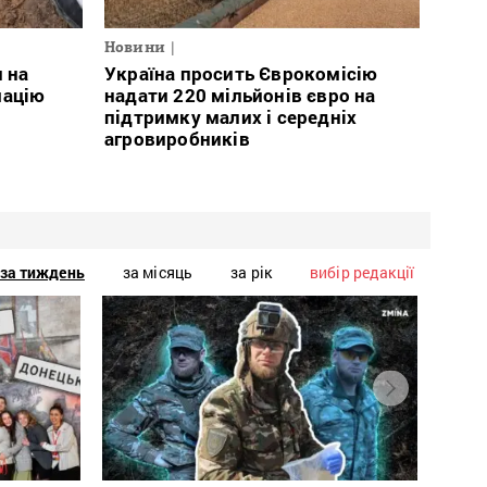
Новини
л на
Україна просить Єврокомісію
мацію
надати 220 мільйонів євро на
підтримку малих і середніх
агровиробників
за тиждень
за місяць
за рік
вибір редакції