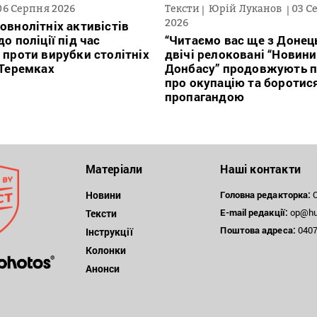
06 Серпня 2026
Тексти
Юрій Луканов
03 С
2026
овнолітніх активістів
о поліції під час
“Читаємо вас ще з Донець
 проти вирубки столітніх
двічі релоковані “Новини
 Теремках
Донбасу” продовжують п
про окупацію та боротис
пропагандою
Матеріали
Наші контакти
Новини
Головна редакторка:
О
E-mail редакції:
op@hum
Тексти
Поштова
адреса:
04071
Інструкції
Колонки
Анонси