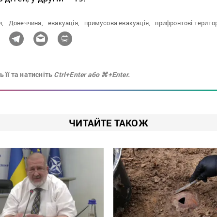
и,
Донеччина,
евакуація,
примусова евакуація,
прифронтові територ
 її та натисніть
Ctrl+Enter або ⌘+Enter.
ЧИТАЙТЕ ТАКОЖ