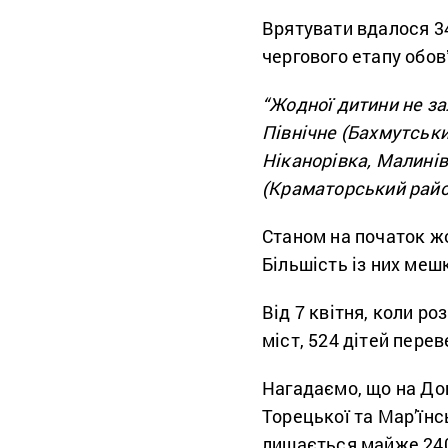
Врятувати вдалося 34
чергового етапу обов
“Жодної дитини не за
Північне (Бахмутськи
Ніканорівка, Малинів
(Краматорський райо
Станом на початок ж
Більшість із них меш
Від 7 квітня, коли р
міст, 524 дітей перев
Нагадаємо, що на До
Торецької та Мар’їнс
лишається майже 240 