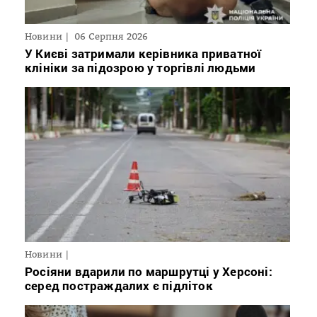
Новини
06 Серпня 2026
У Києві затримали керівника приватної
клініки за підозрою у торгівлі людьми
Новини
Росіяни вдарили по маршрутці у Херсоні:
серед постраждалих є підліток