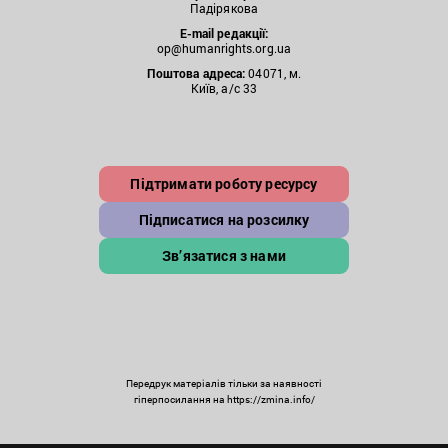
Падірякова
E-mail редакції:
op@humanrights.org.ua
Поштова
адреса:
04071, м.
Київ, а/с 33
Підтримати роботу ресурсу
Підписатися на розсилку
Зв’язатися з нами
Передрук матеріалів тільки за наявності
гіперпосилання на https://zmina.info/