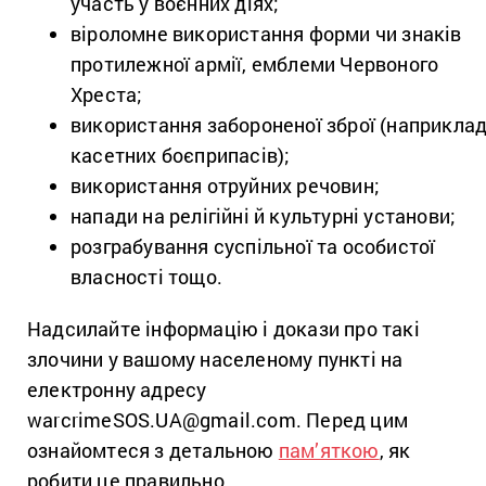
участь у воєнних діях;
віроломне використання форми чи знаків
протилежної армії, емблеми Червоного
Хреста;
використання забороненої зброї (наприклад
касетних боєприпасів);
використання отруйних речовин;
напади на релігійні й культурні установи;
розграбування суспільної та особистої
власності тощо.
Надсилайте інформацію і докази про такі
злочини у вашому населеному пункті на
електронну адресу
warcrimeSOS.UA@gmail.com. Перед цим
ознайомтеся з детальною
пам’яткою
, як
робити це правильно.