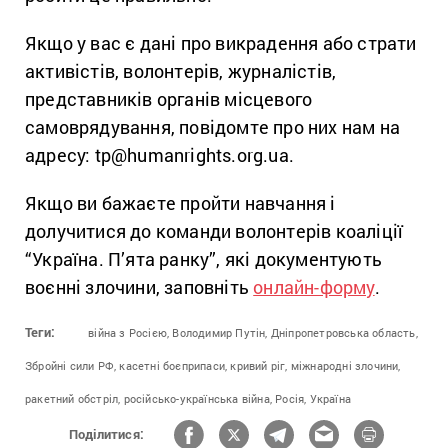
Якщо у вас є дані про викрадення або страти
активістів, волонтерів, журналістів,
представників органів місцевого
самоврядування, повідомте про них нам на
адресу: tp@humanrights.org.ua.
Якщо ви бажаєте пройти навчання і
долучитися до команди волонтерів коаліції
“Україна. П’ята ранку”, які документують
воєнні злочини, заповніть
онлайн-форму
.
Теги:
війна з Росією,
Володимир Путін,
Дніпропетровська область,
Збройні сили РФ,
касетні боєприпаси,
кривий ріг,
міжнародні злочини,
ракетний обстріл,
російсько-українська війна,
Росія,
Україна
Поділитися: