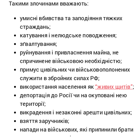
Такими злочинами вважають:
умисні вбивства та заподіяння тяжких
страждань;
катування і нелюдське поводження;
зґвалтування;
руйнування і привласнення майна, не
спричинене військовою необхідністю;
примус цивільних чи військовополонених
служити в збройних силах РФ;
використання населення як
“живих щитів”
;
депортація до Росії чи на окуповані нею
території;
викрадення і незаконні арешти цивільних;
взяття заручників;
напади на військових, які припинили брати