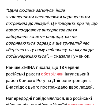
“Одна людина загинула, інша
з
численними
осколковими пораненнями
потрапила до лікарні. Це говорить про те, що
ворог продовжує використовувати
заборонені касетні снаряди, які не
розриваються одразу, а ще тривалий час
зберігають ту саму небезпеку, на яку люди
потім наражаються”
, – сказала Гуменюк.
Раніше ZMINA писала, що 18 червня
російські ракети
обстріляли
Інгулецький
район Кривого Рогу на Дніпропетровщині.
Внаслідок цього постраждало двоє людей.
Напередодні повідомлялося, що російські
війська під час війни в Україні
застосували