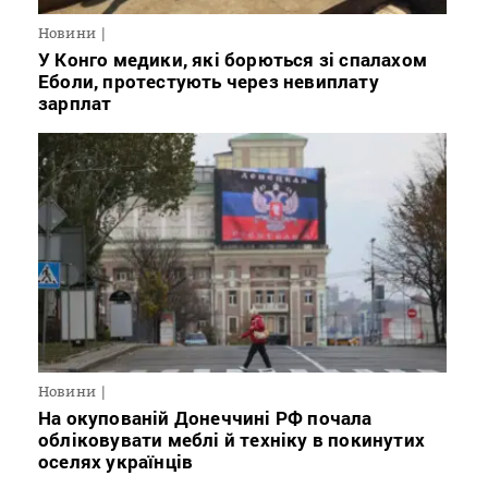
Новини
У Конго медики, які борються зі спалахом
Еболи, протестують через невиплату
зарплат
Новини
На окупованій Донеччині РФ почала
обліковувати меблі й техніку в покинутих
оселях українців