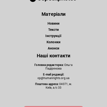
Матеріали
Новини
Тексти
Інструкції
Колонки
Анонси
Наші контакти
Головна редакторка:
Ольга
Падірякова
E-mail редакції:
op@humanrights.org.ua
Поштова
адреса:
04071, м.
Київ, а/с 33