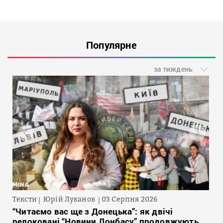
Популярне
за тиждень
Тексти
Юрій Луканов
03 Серпня 2026
“Читаємо вас ще з Донецька”: як двічі
релоковані “Новини Донбасу” продовжують