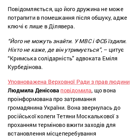
Повідомляється, що його дружина не може
потрапити в помешкання після обшуку, адже
ключі є лише в Ділявера.
“Його не можуть знайти. У МВС і ФСБ їздили.
Ніхто не каже, де він утримується”
, – цитує
“Кримська солідарність” адвоката Еміля
Курбедінова.
Уповноважена Верховної Ради з прав людини
Людмила Денісова
повідомила
, що вона
проінформована про затримання
громадянина України. Вона звернулась до
російської колеги Тетяни Москалькової з
проханням терміново вжити заходів для
встановлення місцеперебування