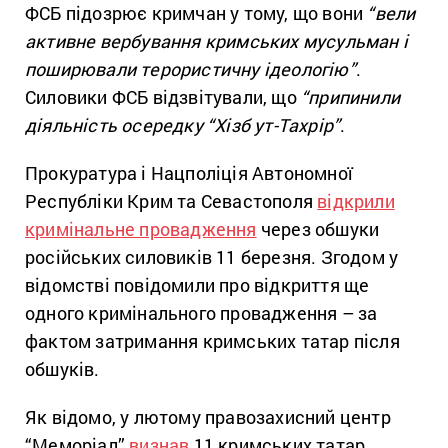
ФСБ підозрює кримчан у тому, що вони
“вели
активне вербування кримських мусульман і
поширювали терористичну ідеологію”
.
Силовики ФСБ відзвітували, що
“припинили
діяльність осередку “Хізб ут-Тахрір”
.
Прокуратура і Нацполіція Автономної
Республіки Крим та Севастополя
відкрили
кримінальне провадження
через обшуки
російських силовиків 11 березня. Згодом у
відомстві повідомили про відкриття ще
одного кримінального провадження – за
фактом затримання кримських татар після
обшуків.
Як відомо, у лютому правозахисний центр
“Меморіал”
визнав
11 кримських татар