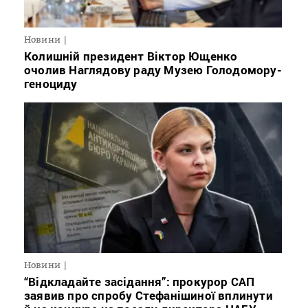
Новини
Колишній президент Віктор Ющенко
очолив Наглядову раду Музею Голодомору-
геноциду
Новини
“Відкладайте засідання”: прокурор САП
заявив про спробу Стефанішиної вплинути