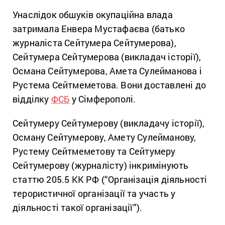
Унаслідок обшуків окупаційна влада
затримала Енвера Мустафаєва (батько
журналіста Сейтумера Сейтумерова),
Сейтумера Сейтумерова (викладач історії),
Османа Сейтумерова, Амета Сулейманова і
Рустема Сейтмеметова. Вони доставлені до
відділку
ФСБ
у Сімферополі.
Сейтумеру Сейтумерову (викладачу історії),
Осману Сейтумерову, Амету Сулейманову,
Рустему Сейтмеметову та Сейтумеру
Сейтумерову (журналісту) інкримінують
статтю 205.5 КК РФ (“Організація діяльності
терористичної організації та участь у
діяльності такої організації”).