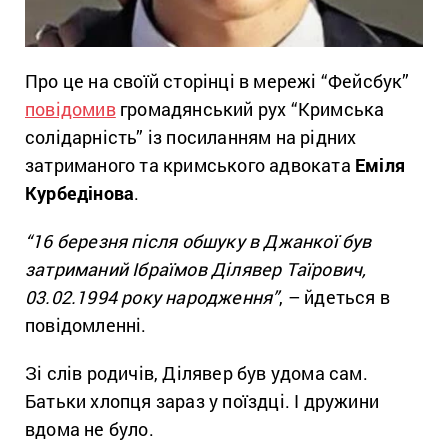
Про це на своїй сторінці в мережі “Фейсбук”
повідомив
громадянський рух “Кримська
солідарність” із посиланням на рідних
затриманого та кримського адвоката
Еміля
Курбедінова
.
“16 березня після обшуку в Джанкої був
затриманий Ібраїмов Ділявер Таїрович,
03.02.1994 року народження”
, – йдеться в
повідомленні.
Зі слів родичів, Ділявер був удома сам.
Батьки хлопця зараз у поїздці. І дружини
вдома не було.