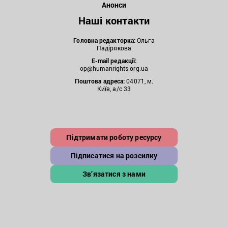
Анонси
Наші контакти
Головна редакторка:
Ольга
Падірякова
E-mail редакції:
op@humanrights.org.ua
Поштова
адреса:
04071, м.
Київ, а/с 33
Підтримати роботу ресурсу
Підписатися на розсилку
Зв’язатися з нами