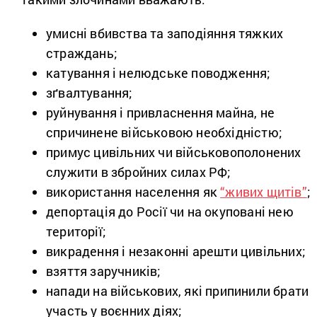
умисні вбивства та заподіяння тяжких
страждань;
катування і нелюдське поводження;
зґвалтування;
руйнування і привласнення майна, не
спричинене військовою необхідністю;
примус цивільних чи військовополонених
служити в збройних силах РФ;
використання населення як
“живих щитів”
;
депортація до Росії чи на окуповані нею
території;
викрадення і незаконні арешти цивільних;
взяття заручників;
напади на військових, які припинили брати
участь у воєнних діях;