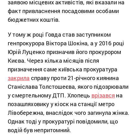
заявою місцевих активістів, які вказали на
факт привласнення посадовими особами
бюджетних коштів.
У тому ж році Говда став заступником
генпрокурора Віктора Шокіна, а у 2016 році
Юрій Луценко призначив його прокурором
Києва. Через кілька місяців після
призначення саме київська прокуратура
закрила
справу проти 21-річного киянина
Станіслава Толстошеєва, якого підозрювали
у смертельному ДТП. Хлопець
врізався
на
позашляховику у кіоск на станції метро
Лівобережна, внаслідок чого загинула жінка.
Однак тоді у прокуратурі повідомили, що
водій був непритомний.