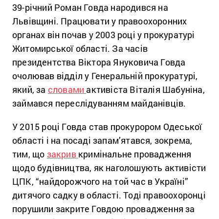
39-річний Роман Говда народився на
Львівщині. Працювати у правоохоронних
органах він почав у 2003 році у прокуратурі
Житомирської області. За часів
президентства Віктора Януковича Говда
очолював відділ у Генеральній прокуратурі,
який, за
словами
активіста Віталія Шабуніна,
займався переслідуванням майданівців.
У 2015 році Говда став прокурором Одеської
області і на посаді запам’ятався, зокрема,
тим, що
закрив
кримінальне провадження
щодо будівництва, як наголошують активісти
ЦПК, “найдорожчого на той час в Україні”
дитячого садку в області. Тоді правоохоронці
порушили закрите Говдою провадження за