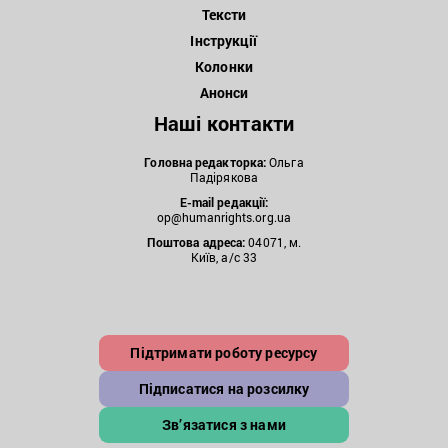
Тексти
Інструкції
Колонки
Анонси
Наші контакти
Головна редакторка:
Ольга
Падірякова
E-mail редакції:
op@humanrights.org.ua
Поштова
адреса:
04071, м.
Київ, а/с 33
Підтримати роботу ресурсу
Підписатися на розсилку
Зв’язатися з нами