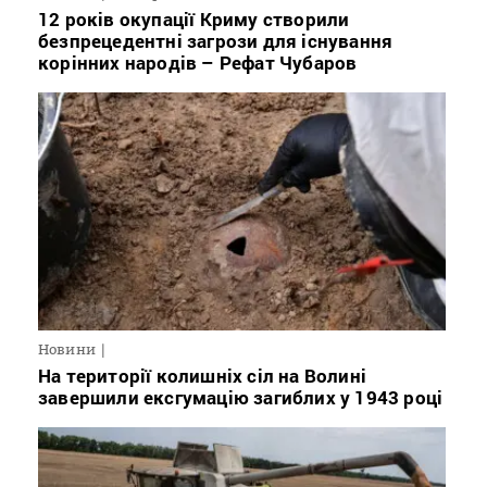
12 років окупації Криму створили
безпрецедентні загрози для існування
корінних народів – Рефат Чубаров
Новини
На території колишніх сіл на Волині
завершили ексгумацію загиблих у 1943 році