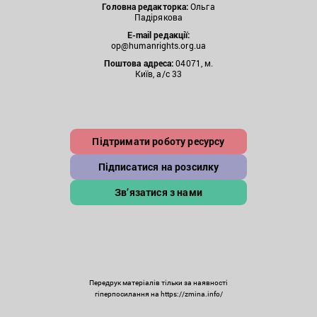
Головна редакторка:
Ольга
Падірякова
E-mail редакції:
op@humanrights.org.ua
Поштова
адреса:
04071, м.
Київ, а/с 33
Підтримати роботу ресурсу
Підписатися на розсилку
Зв’язатися з нами
Передрук матеріалів тільки за наявності
гіперпосилання на https://zmina.info/