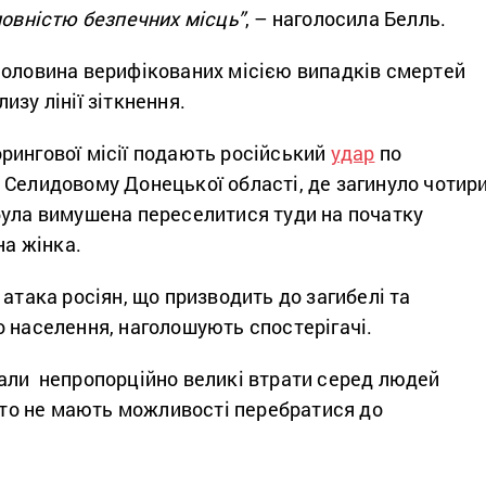
повністю безпечних місць”
, – наголосила Белль.
половина верифікованих місією випадків смертей
изу лінії зіткнення.
рингової місії подають російський
удар
по
 Селидовому Донецької області, де загинуло чотир
була вимушена переселитися туди на початку
на жінка.
 атака росіян, що призводить до загибелі та
 населення, наголошують спостерігачі.
али непропорційно великі втрати серед людей
асто не мають можливості перебратися до