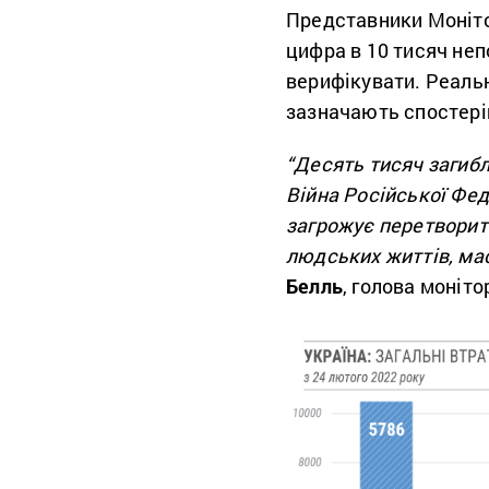
Представники Моніто
цифра в 10 тисяч неп
верифікувати. Реаль
зазначають спостеріг
“Десять тисяч загибл
Війна Російської Фед
загрожує перетворит
людських життів, мас
Белль
, голова моніто