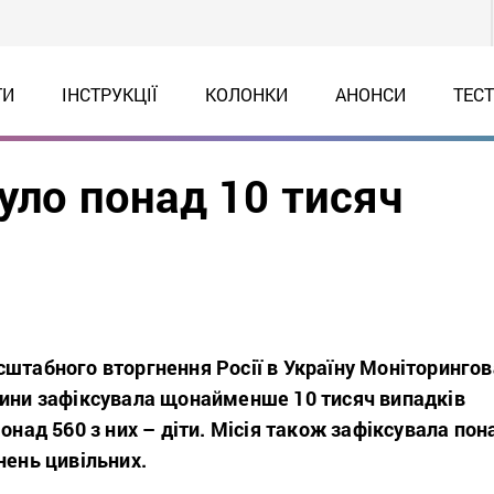
ТИ
ІНСТРУКЦІЇ
КОЛОНКИ
АНОНСИ
ТЕС
нуло понад 10 тисяч
сштабного вторгнення Росії в Україну Моніторингов
дини зафіксувала щонайменше 10 тисяч випадків
Понад 560 з них – діти. Місія також зафіксувала пон
нень цивільних.