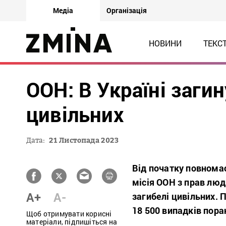
Медіа
Організація
НОВИНИ
ТЕКС
ООН: В Україні заги
цивільних
Дата:
21 Листопада 2023
Від початку повнома
місія ООН з прав лю
A+
A-
загибелі цивільних. 
18 500 випадків пора
Щоб отримувати корисні
матеріали, підпишіться на