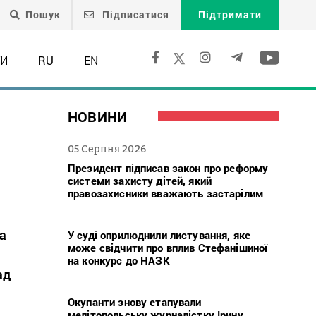
Пошук
Підписатися
Підтримати
ТИ
RU
EN
НОВИНИ
05 Серпня 2026
Президент підписав закон про реформу
системи захисту дітей, який
правозахисники вважають застарілим
а
У суді оприлюднили листування, яке
може свідчити про вплив Стефанішиної
на конкурс до НАЗК
ад
Окупанти знову етапували
мелітопольську журналістку Ірину