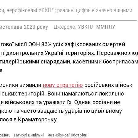
ової місії ООН 86% усіх зафіксованих смертей
 підконтрольних Україні територіях. Переважно лю
ртилерійськими снарядами, касетними боєприпаса
е.
хисники виявили
нову стратегію
російських військ
їнських територій. Вони намагаються локально
 військових та уражати їх. Однак росіяни не
кою та часто завдають ударів по цивільному
алося в Краматорську.
раїни,
загиблі цивільні,
невибіркові обстріли