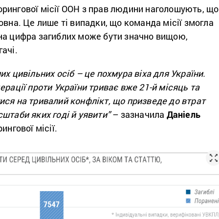
рингової місії ООН з прав людини наголошують, що
овна. Це лише ті випадки, що команда місії змогла
на цифра загиблих може бути значно вищою,
ачі.
их цивільних осіб – це похмура віха для України.
ерації проти України триває вже 21-й місяць та
ися на тривалий конфлікт, що призведе до втрат
штаби яких годі й уявити”
– зазначила
Даніель
рингової місії.