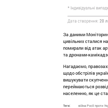
За даними Моніторинг
цивільних сталися на
помирали від атак а
та дронами-камікадз
Нагадаємо, правоза
щодо обстрілів укра
вишукувати скупчення
переймаються розвід
населенню, як це ст
Теги:
війна Росії проти Ук