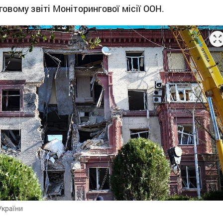
говому звіті Моніторингової місії ООН.
України