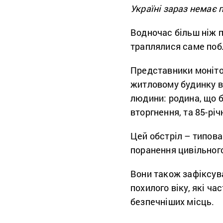
Україні зараз немає 
Водночас більш ніж 
траплялися саме побл
Представники моніто
житловому будинку в
людини: родина, що 
вторгнення, та 85-річ
Цей обстріл – типова
поранення цивільного
Вони також зафіксув
похилого віку, які ч
безпечніших місць.