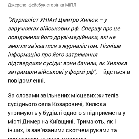
Джерело: фейсбук-сторінка МІПЛ
“Журналіст УНІАН Дмитро Хилюк – у
заручниках військових рф. Спершу про це
повідомили його друзі-медійники, які не
змогли зв’язатися з журналістом. Пізніше
інформацію про його затримання
підтвердили сусіди: вони бачили, як Хилюка
затримали військові у формі рф”,
– йдеться в
повідомленні.
За словами звільнених місцевих жителів
сусіднього села Козаровичі, Хилюка
утримують у будівлі одного з підприємств у
місті Димер на Київщині. Тримають, як і
інших, із зав’язаними скотчем руками та
пов’язками на очах, уточнили