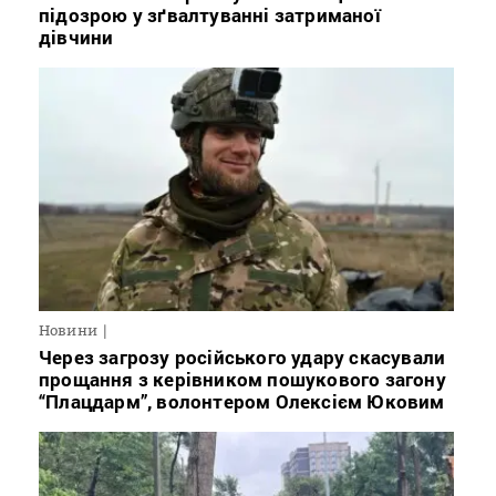
підозрою у зґвалтуванні затриманої
дівчини
Новини
Через загрозу російського удару скасували
прощання з керівником пошукового загону
“Плацдарм”, волонтером Олексієм Юковим