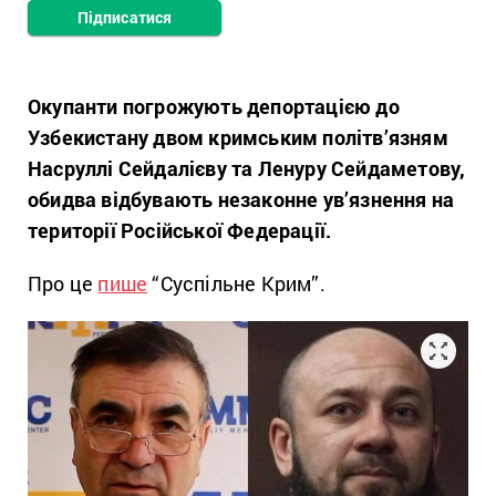
Підписатися
Окупанти погрожують депортацією до
Узбекистану двом кримським політв’язням
Насруллі Сейдалієву та Ленуру Сейдаметову,
обидва відбувають незаконне ув’язнення на
території Російської Федерації.
Про це
пише
“Суспільне Крим”.