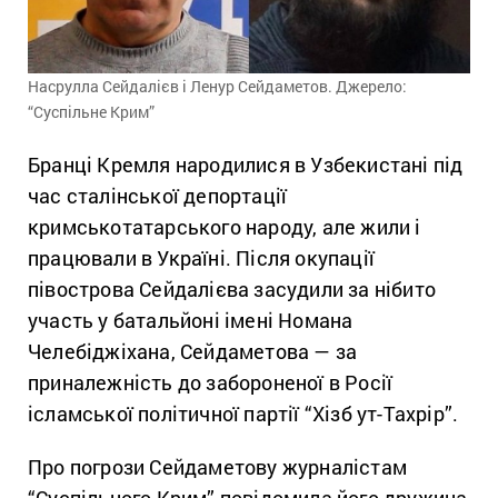
Насрулла Сейдалієв і Ленур Сейдаметов. Джерело:
“Суспільне Крим”
Бранці Кремля народилися в Узбекистані під
час сталінської депортації
кримськотатарського народу, але жили і
працювали в Україні. Після окупації
півострова Сейдалієва засудили за нібито
участь у батальйоні імені Номана
Челебіджіхана, Сейдаметова — за
приналежність до забороненої в Росії
ісламської політичної партії “Хізб ут-Тахрір”.
Про погрози Сейдаметову журналістам
“Суспільного Крим” повідомила його дружина