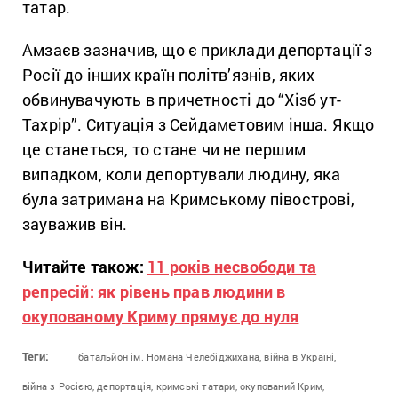
татар.
Амзаєв зазначив, що є приклади депортації з
Росії до інших країн політв’язнів, яких
обвинувачують в причетності до “Хізб ут-
Тахрір”. Ситуація з Сейдаметовим інша. Якщо
це станеться, то стане чи не першим
випадком, коли депортували людину, яка
була затримана на Кримському півострові,
зауважив він.
Читайте також:
11 років несвободи та
репресій: як рівень прав людини в
окупованому Криму прямує до нуля
Теги:
батальйон ім. Номана Челебіджихана,
війна в Україні,
війна з Росією,
депортація,
кримські татари,
окупований Крим,