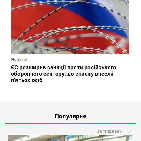
Новини
ЄС розширив санкції проти російського
оборонного сектору: до списку внесли
п’ятьох осіб
Популярне
за тиждень