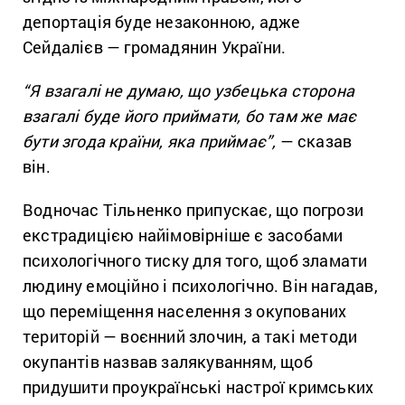
депортація буде незаконною, адже
Сейдалієв — громадянин України.
“Я взагалі не думаю, що узбецька сторона
взагалі буде його приймати, бо там же має
бути згода країни, яка приймає”,
— сказав
він.
Водночас Тільненко припускає, що погрози
екстрадицією найімовірніше є засобами
психологічного тиску для того, щоб зламати
людину емоційно і психологічно. Він нагадав,
що переміщення населення з окупованих
територій — воєнний злочин, а такі методи
окупантів назвав залякуванням, щоб
придушити проукраїнські настрої кримських