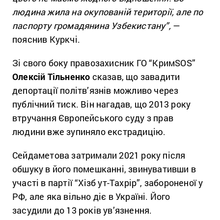
людина жила на окупованій території, але по
паспорту громадянина Узбекистану”,
—
пояснив Куркчі.
Зі свого боку правозахисник ГО “КримSOS”
Олексій Тільненко
сказав, що завадити
депортації політв’язнів можливо через
публічний тиск. Він нагадав, що 2013 року
втручання Європейського суду з прав
людини вже зупиняло екстрадицію.
Сейдаметова затримали 2021 року після
обшуку в його помешканні, звинувативши в
участі в партії “Хізб ут-Тахрір”, забороненої у
РФ, але яка вільно діє в Україні. Його
засудили до 13 років ув’язнення.