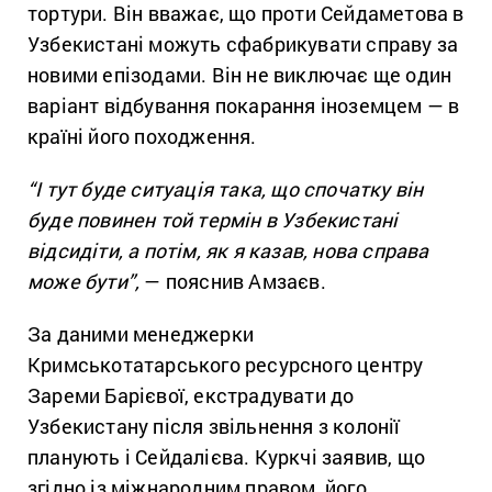
тортури. Він вважає, що проти Сейдаметова в
Узбекистані можуть сфабрикувати справу за
новими епізодами. Він не виключає ще один
варіант відбування покарання іноземцем — в
країні його походження.
“І тут буде ситуація така, що спочатку він
буде повинен той термін в Узбекистані
відсидіти, а потім, як я казав, нова справа
може бути”,
— пояснив Амзаєв.
За даними менеджерки
Кримськотатарського ресурсного центру
Зареми Барієвої, екстрадувати до
Узбекистану після звільнення з колонії
планують і Сейдалієва. Куркчі заявив, що
згідно із міжнародним правом, його