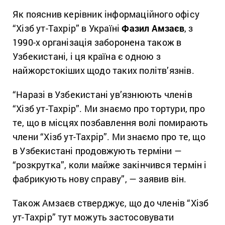
Як пояснив керівник інформаційного офісу
“Хізб ут-Тахрір” в Україні
Фазил Амзаєв
, з
1990-х організація заборонена також в
Узбекистані, і ця країна є одною з
найжорстокіших щодо таких політв’язнів.
“Наразі в Узбекистані ув’язнюють членів
“Хізб ут-Тахрір”. Ми знаємо про тортури, про
те, що в місцях позбавлення волі помирають
члени “Хізб ут-Тахрір”. Ми знаємо про те, що
в Узбекистані продовжують терміни —
“розкрутка”, коли майже закінчився термін і
фабрикують нову справу”, — заявив він.
Також Амзаєв стверджує, що до членів “Хізб
ут-Тахрір” тут можуть застосовувати