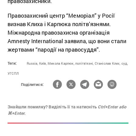
правозахисники.
Правозахисний центр “Меморіал” у Росії
визнав Клиха і Карпюка політв’язнями.
Міжнародна правозахисна організація
Amnesty International заявила, що вони стали
жертвами “пародії на правосуддя”.
Теги:
Russia,
Київ,
Микола Карпюк,
політв'язні,
Станіслав Клих,
суд,
УГСПЛ
Поділитися:
Знайшли помилку? Виділіть її та натисніть
Ctrl+Enter або
⌘+Enter.