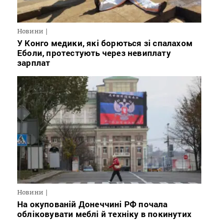
Новини
У Конго медики, які борються зі спалахом
Еболи, протестують через невиплату
зарплат
Новини
На окупованій Донеччині РФ почала
обліковувати меблі й техніку в покинутих