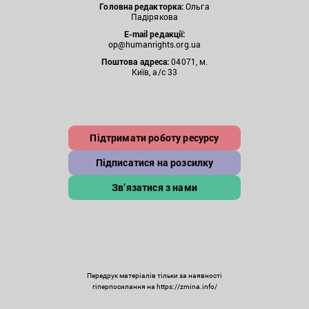
Головна редакторка:
Ольга
Падірякова
E-mail редакції:
op@humanrights.org.ua
Поштова
адреса:
04071, м.
Київ, а/с 33
Підтримати роботу ресурсу
Підписатися на розсилку
Зв’язатися з нами
Передрук матеріалів тільки за наявності
гіперпосилання на https://zmina.info/