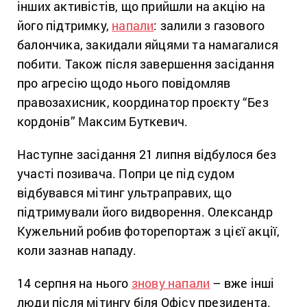
інших активістів, що прийшли на акцію на
його підтримку,
напали
: залили з газового
балончика, закидали яйцями та намагалися
побити. Також після завершення засідання
про агресію щодо нього повідомляв
правозахисник, координатор проєкту “Без
кордонів” Максим Буткевич.
Наступне засідання 21 липня відбулося без
участі позивача. Попри це під судом
відбувався мітинг ультраправих, що
підтримували його видворення. Олександр
Кужельний робив фоторепортаж з цієї акції,
коли зазнав нападу.
14 серпня на нього
знову напали
– вже інші
люди після мітингу біля Офісу президента.