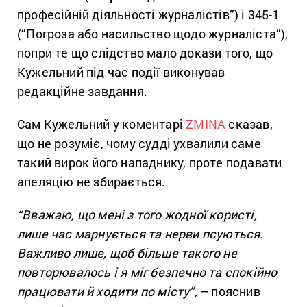
професійній діяльності журналістів”) і 345-1
(“Погроза або насильство щодо журналіста”),
попри те що слідство мало докази того, що
Кужельний під час події виконував
редакційне завдання.
Сам Кужельний у коментарі
ZMINA
сказав,
що не розуміє, чому судді ухвалили саме
такий вирок його нападнику, проте подавати
апеляцію не збирається.
“Вважаю, що мені з того жодної користі,
лише час марнується та нерви псуються.
Важливо лише, щоб більше такого не
повторювалось і я міг безпечно та спокійно
працювати й ходити по місту”,
– пояснив