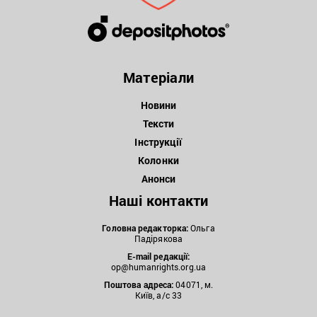
Матеріали
Новини
Тексти
Інструкції
Колонки
Анонси
Наші контакти
Головна редакторка:
Ольга
Падірякова
E-mail редакції:
op@humanrights.org.ua
Поштова
адреса:
04071, м.
Київ, а/с 33