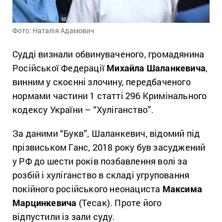
Фото: Наталія Адамович
Судді визнали обвинуваченого, громадянина
Російської Федерації
Михайла Шаланкевича
,
винним у скоєнні злочину, передбаченого
нормами частини 1 статті 296 Кримінального
кодексу України – “Хуліганство”.
За даними “Букв”, Шаланкевич, відомий під
прізвиськом Ганс, 2018 року був засуджений
у РФ до шести років позбавлення волі за
розбій і хуліганство в складі угруповання
покійного російського неонациста
Максима
Марцинкевича
(Тесак). Проте його
відпустили із зали суду.