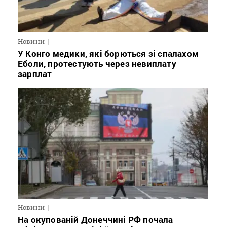
Новини
У Конго медики, які борються зі спалахом
Еболи, протестують через невиплату
зарплат
Новини
На окупованій Донеччині РФ почала