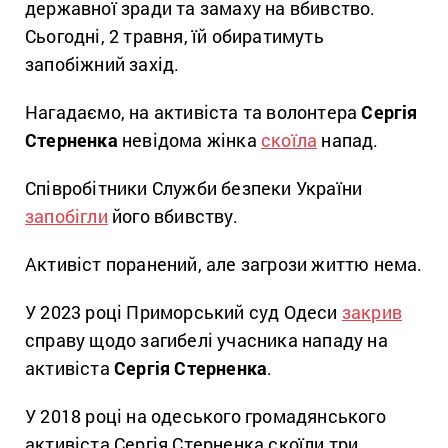
державної зради та замаху на вбивство.
Сьогодні, 2 травня, їй обиратимуть
запобіжний захід.
Нагадаємо, на активіста та волонтера
Сергія
Стерненка
невідома жінка
скоїла
напад.
Співробітники Служби безпеки України
запобігли
його вбивству.
Активіст поранений, але загрози життю нема.
У 2023 році Приморський суд Одеси
закрив
справу щодо загибелі учасника нападу на
активіста
Сергія Стерненка
.
У 2018 році на одеського громадянського
активіста Сергія Стерненка скоїли три