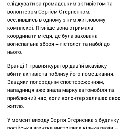
слідкувати за громадським активістом та
волонтером Сергієм Стерненком,
оселившись в одному з ним житловому
комплексі. Пізніше вона отримала
координати місця, де була захована
вогнепальна зброя ‒ пістолет та набої до
нього.
Вранці 1 травня куратор дав їй вказівку
вбити активіста поблизу його помешкання.
Завдяки попереднім спостереженням,
нападниця вже знала марку автомобіля та
приблизний час, коли волонтер залишає своє
житло.
У момент виходу Сергія Стерненка з будинку
російська агентка вистрілила кілька разів —