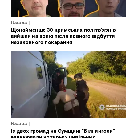
Новини
Щонайменше 30 кримських політв’язнів
вийшли на волю після повного відбуття
незаконного покарання
Новини
Із двох громад на Сумщині “Білі янголи”
евакуювали чотирьох цивільних