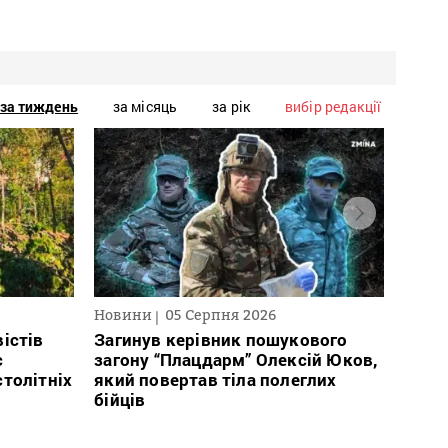
за тиждень
за місяць
за рік
вибір редакції
Новини
05 Серпня 2026
Нови
істів
Загинув керівник пошукового
Полі
с
загону “Плацдарм” Олексій Юков,
Вигів
столітніх
який повертав тіла полеглих
дван
бійців
росій