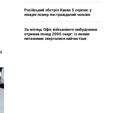
Російський обстріл Києва 5 серпня: у
лікарні помер постраждалий чоловік
За місяць Офіс військового омбудсмана
.
отримав понад 2000 скарг: із якими
питаннями зверталися найчастіше
рі