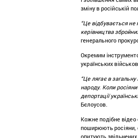
зміну в російській по
“Це відбувається не п
керівництва збройни
генерального прокур
Окремим інструментом
українських військов
“Це лягає в загальну
народу. Коли росіяни
депортації українськ
Бєлоусов.
Кожне подібне відео 
поширюють росіяни, 
опитують звільнених 