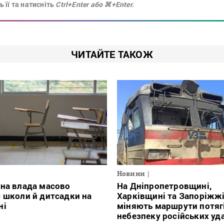
 її та натисніть
Ctrl+Enter або ⌘+Enter.
ЧИТАЙТЕ ТАКОЖ
Новини
на влада масово
На Дніпропетровщині,
 школи й дитсадки на
Харківщині та Запоріжж
ні
міняють маршрути потяг
небезпеку російських уд