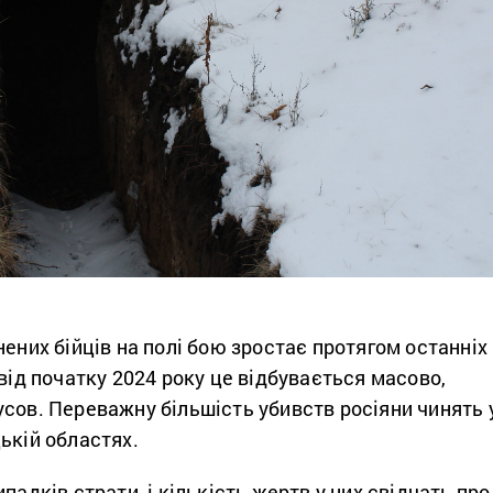
нених бійців на полі бою зростає протягом останніх
 від початку 2024 року це відбувається масово,
сов. Переважну більшість убивств росіяни чинять 
ькій областях.
падків страти, і кількість жертв у них свідчать про