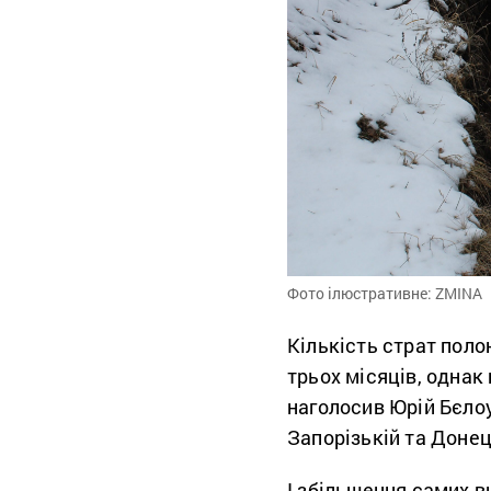
Фото ілюстративне: ZMINA
Кількість страт поло
трьох місяців, однак
наголосив Юрій Бєлоу
Запорізькій та Донец
І збільшення самих ви