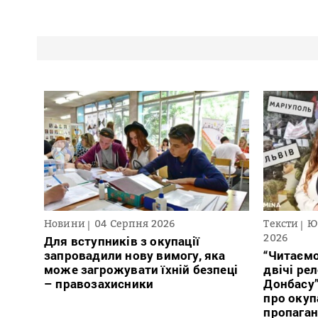
Новини
04 Серпня 2026
Тексти
Ю
2026
Для вступників з окупації
запровадили нову вимогу, яка
“Читаємо
може загрожувати їхній безпеці
двічі ре
– правозахисники
Донбасу
про окуп
пропага