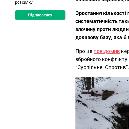
розсилку
Зростання кількості 
Підписатися
систематичність таки
злочину проти людяно
доказову базу, яка б
Про це
повідомив
кер
збройного конфлікту
“Суспільне. Спротив”