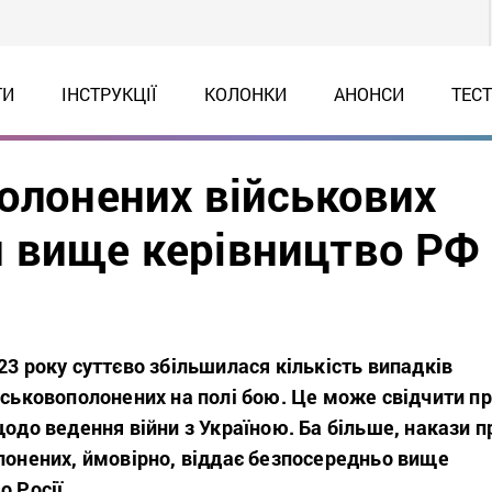
ТИ
ІНСТРУКЦІЇ
КОЛОНКИ
АНОНСИ
ТЕС
полонених військових
 вище керівництво РФ
23 року суттєво збільшилася кількість випадків
йськовополонених на полі бою. Це може свідчити п
щодо ведення війни з Україною. Ба більше, накази п
лонених, ймовірно, віддає безпосередньо вище
о Росії.