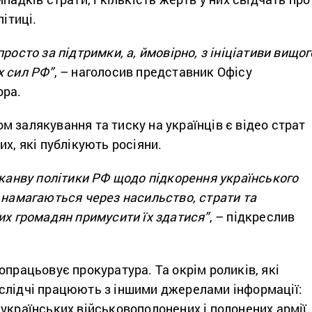
літиці.
росто за підтримки, а, ймовірно, з ініціативи вищог
х сил РФ”
, – наголосив представник Офісу
ора.
 залякування та тиску на українців є відео страт
их, які публікують росіяни.
 канву політики РФ щодо підкорення українського
 намагаються через насильство, страти та
их громадян примусити їх здатися”
, – підкреслив
опрацьовує прокуратура. Та окрім роликів, які
слідчі працюють з іншими джерелами інформації:
українських військовополонених і полонених армії