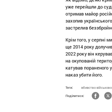
уже перейшли до суді
отримав майор російс
захопив українського
застрелив беззбройно
Крім того, у серпні 
ще 2014 року долучив
2022 року він керув
на окупованій територ
катував пораненого у
наказ убити його.
Теги:
вбивство військово
Поділитися: