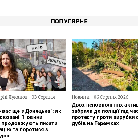
ПОПУЛЯРНЕ
рій Луканов
03 Серпня
Новини
06 Серпня 2026
Двох неповнолітніх актив
 вас ще з Донецька”: як
забрали до поліції під ча
локовані “Новини
протесту проти вирубки 
” продовжують писати
дубів на Теремках
ацію та боротися з
ндою