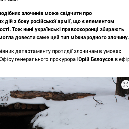
подібних злочинів може свідчити про
х дій з боку російської армії, що є елементом
сті. Тож нині українські правоохоронці збирають
 могла довести саме цей тип міжнародного злочину
івник департаменту протидії злочинам в умовах
 Офісу генерального прокурора
Юрій Бєлоусов
в ефі
.