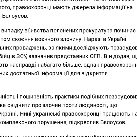
того, правоохоронці мають джерела інформації на
в Бєлоусов.
 випадку вбивства полонених прокуратура починає
том скоєння воєнного злочину. Наразі в Україні
льних проваджень, за якими досліджують позасудов
бійців ЗСУ, зазначив представник ОГП. Він додав, 
ртв насправді набагато більше, однак правоохоронн
них достатньої інформації для відкриття
ність і поширеність практики подібних позасудови
же свідчити про злочин проти людяності, що
країні. Нині українські правоохоронці працюють н
комплексного порушення, підкреслив Бєлоусов.
имінальні провадження за фактами вбивств полонен