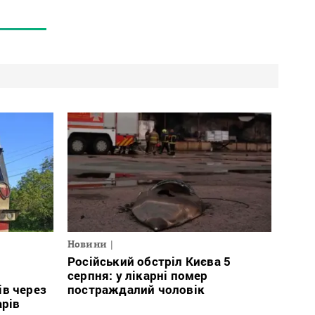
Новини
Російський обстріл Києва 5
і
серпня: у лікарні помер
ів через
постраждалий чоловік
арів