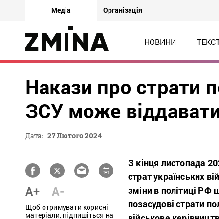
Медіа
Організація
НОВИНИ
ТЕКС
Накази про страти 
ЗСУ може віддавати
Дата:
27 Лютого 2024
З кінця листопада 20
страт українських ві
A+
A-
зміни в політиці РФ 
позасудові страти по
Щоб отримувати корисні
матеріали, підпишіться на
військове керівництв