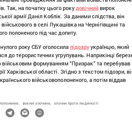
в. Так, на початку цього року
довічний
вирок
ької армії Даніл Коблік. За даними слідства, він
 військового в селі Лукашівка на Чернігівщині та
го полоненого під час допиту.
минулого року СБУ оголосила
підозру
українцю, який
ся до терористичних угрупувань. Наприкінці берез
ав військовим формуванням “Призрак” та перебував
ії Харківської області. Згідно з текстом підозри, ві
країнського військовополоненого, а потім віддав
полонених,
воєнні злочини,
злочин проти людяності