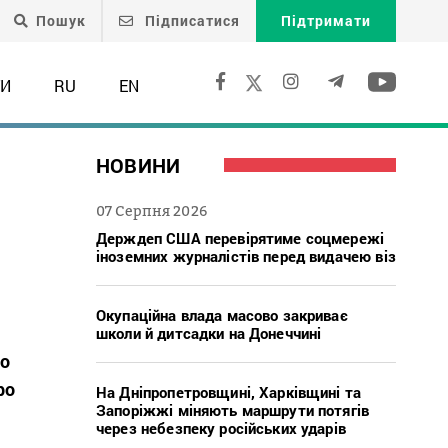
Пошук
Підписатися
Підтримати
ТИ
RU
EN
НОВИНИ
07 Серпня 2026
Держдеп США перевірятиме соцмережі
іноземних журналістів перед видачею віз
Окупаційна влада масово закриває
школи й дитсадки на Донеччині
ро
ро
На Дніпропетровщині, Харківщині та
Запоріжжі міняють маршрути потягів
через небезпеку російських ударів