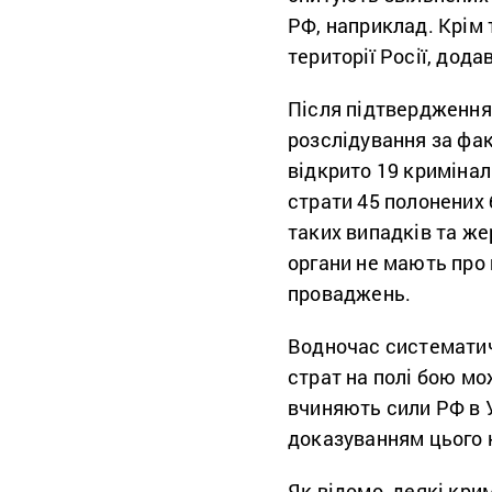
РФ, наприклад. Крім 
території Росії, дода
Після підтвердження
розслідування за фак
відкрито 19 криміна
страти 45 полонених 
таких випадків та же
органи не мають про 
проваджень.
Водночас систематич
страт на полі бою мо
вчиняють сили РФ в У
доказуванням цього 
Як відомо, деякі кр