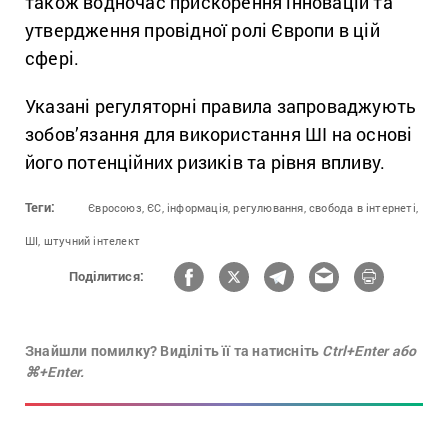
також водночас прискорення інновацій та
утвердження провідної ролі Європи в цій
сфері.
Указані регуляторні правила запроваджують
зобов’язання для використання ШІ на основі
його потенційних ризиків та рівня впливу.
Теги:
Євросоюз,
ЄС,
інформація,
регулювання,
свобода в інтернеті,
ШІ,
штучний інтелект
Поділитися:
Знайшли помилку? Виділіть її та натисніть
Ctrl+Enter або
⌘+Enter.