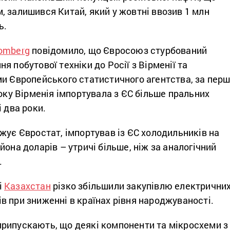
 залишився Китай, який у жовтні ввозив 1 млн
ь.
omberg
повідомило, що Євросоюз стурбований
я побутової техніки до Росії з Вірменії та
и Європейського статистичного агентства, за перш
року Вірменія імпортувала з ЄС більше пральних
і два роки.
жує Євростат, імпортував із ЄС холодильників на
йона доларів – утричі більше, ніж за аналогічний
.
 і
Казахстан
різко збільшили закупівлю електрични
 при зниженні в країнах рівня народжуваності.
рипускають, що деякі компоненти та мікросхеми з