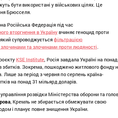
жуть бути використані у військових цілях. Це
ння Брюсселя.
на Російська Федерація під час
го вторгнення в Україну
вчиняє геноцид проти
, який супроводжується
фільтрацією
 злочинами та злочинами проти людяності
.
проєкту
KSE Institute
, Росія завдала Україні на понад
ів збитків. Зокрема, пошкоджено житлового фонду 
в. Лише за період з червня по серпень країна-
тків на понад 31 мільярд доларів.
управління розвідки Міністерства оборони та голо
врова
, Кремль не збирається обмежувати свою
одом і планує повне знищення України.