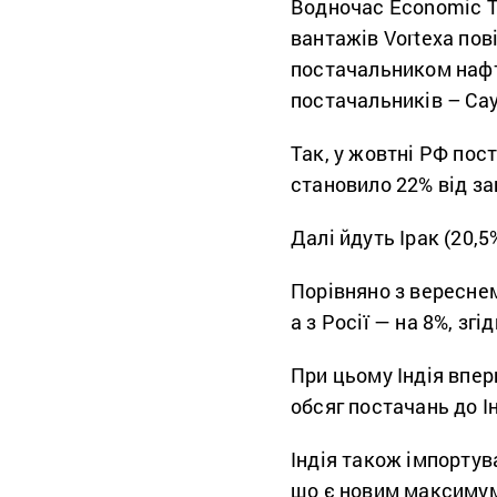
Водночас Economic T
вантажів Vortexa пов
постачальником нафт
постачальників – Сау
Так, у жовтні РФ пост
становило 22% від за
Далі йдуть Ірак (20,5
Порівняно з вереснем
а з Росії — на 8%, згі
При цьому Індія впер
обсяг постачань до Ін
Індія також імпортува
що є новим максимум