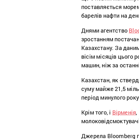
поставляється морем,
барелів нафти на ден
Днями агентство
Blo
зростанням постачанн
Казахстану. За даним
вісім місяців цього 
машин, ніж за останн
Казахстан, як стверд
суму майже 21,5 міль
період минулого року
Крім того, і
Вірменія
,
молоковідсмоктувачів
Джерела Bloomberg п