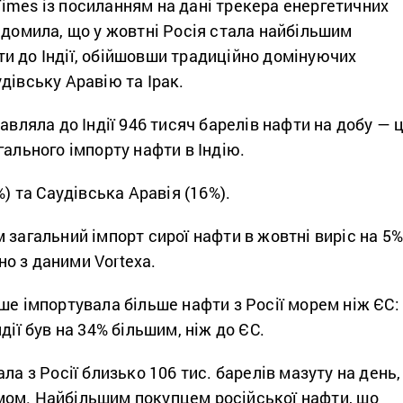
imes із посиланням на дані трекера енергетичних
ідомила, що у жовтні Росія стала найбільшим
и до Індії, обійшовши традиційно домінуючих
дівську Аравію та Ірак.
авляла до Індії 946 тисяч барелів нафти на добу — 
гального імпорту нафти в Індію.
%) та Саудівська Аравія (16%).
 загальний імпорт сирої нафти в жовтні виріс на 5%
дно з даними Vortexa.
ше імпортувала більше нафти з Росії морем ніж ЄС:
дії був на 34% більшим, ніж до ЄС.
ла з Росії близько 106 тис. барелів мазуту на день,
ом. Найбільшим покупцем російської нафти, що