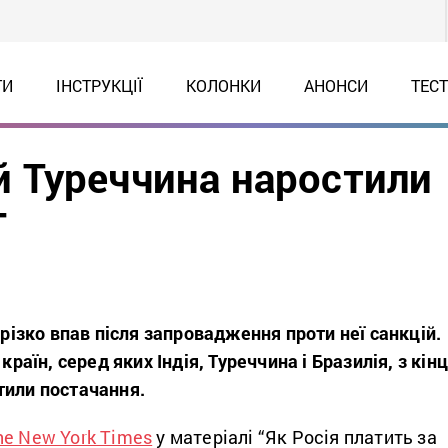
ТИ
ІНСТРУКЦІЇ
КОЛОНКИ
АНОНСИ
ТЕС
 й Туреччина наростили
T
 різко впав після запровадження проти неї санкцій.
 країн, серед яких Індія, Туреччина і Бразилія, з кін
тили постачання.
he New York Times
у матеріалі “Як Росія платить за