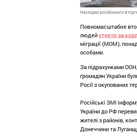
Наслідки російського вторг
Повномасштабне вторг
людей
утекти за кор
міграції (МОМ), пона
особами.
За підрахунками ООН,
громадян України бул
Росії з окупованих те
Російські ЗМІ інформ
України до РФ переви
жителі з районів, к
Донеччини та Луганщи