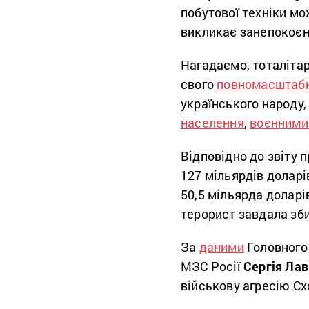
побутової техніки мо
викликає занепокоє
Нагадаємо, тоталітар
свого
повномасштабно
українського народу
населення
,
воєнними
Відповідно до звіту 
127 мільярдів долар
50,5 мільярда доларі
терорист завдала зби
За
даними
Головного 
МЗС Росії
Сергія Ла
військову агресію Сх