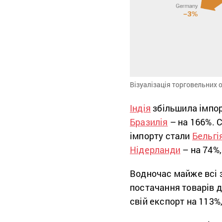
Візуалізація торговельних о
Індія
збільшила імпорт
Бразилія
– на 166%. 
імпорту стали
Бельгі
Нідерланди
– на 74%,
Водночас майже всі з
постачання товарів д
свій експорт на 113%,