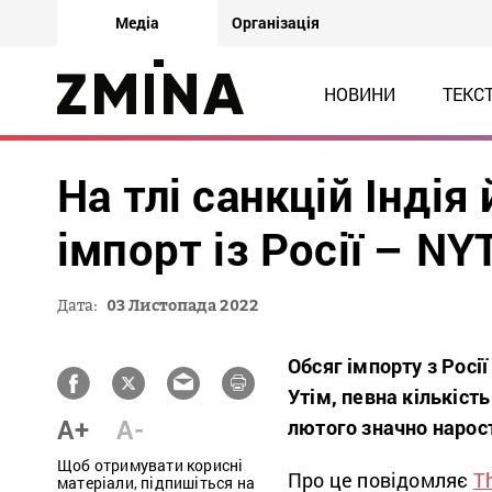
Медіа
Організація
НОВИНИ
ТЕКС
На тлі санкцій Індія
імпорт із Росії – NY
Дата:
03 Листопада 2022
Обсяг імпорту з Росії
Утім, певна кількість
A+
A-
лютого значно нарос
Щоб отримувати корисні
Про це повідомляє
T
матеріали, підпишіться на