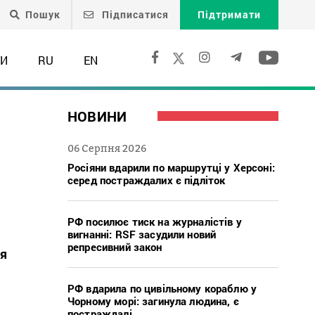
Пошук
Підписатися
Підтримати
ТИ
RU
EN
НОВИНИ
06 Серпня 2026
Росіяни вдарили по маршрутці у Херсоні:
серед постраждалих є підліток
РФ посилює тиск на журналістів у
вигнанні: RSF засудили новий
репресивний закон
ця
РФ вдарила по цивільному кораблю у
Чорному морі: загинула людина, є
постраждалі