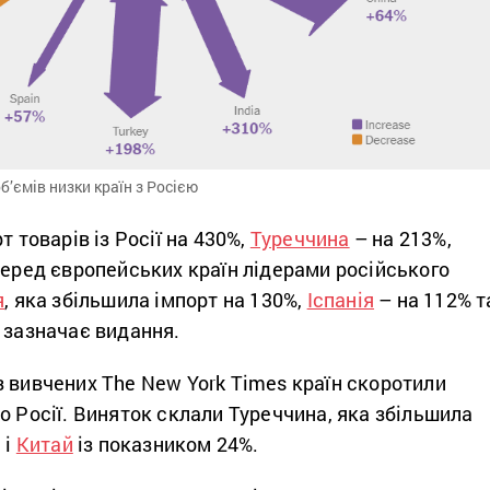
б’ємів низки країн з Росією
 товарів із Росії на 430%,
Туреччина
– на 213%,
Серед європейських країн лідерами російського
я
, яка збільшила імпорт на 130%,
Іспанія
– на 112% т
 зазначає видання.
 вивчених The New York Times країн скоротили
о Росії. Виняток склали Туреччина, яка збільшила
 і
Китай
із показником 24%.