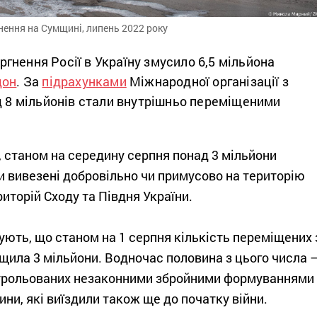
нення на Сумщині, липень 2022 року
нення Росії в Україну змусило 6,5 мільйона
дон
. За
підрахунками
Міжнародної організації з
д 8 мільйонів стали внутрішньо переміщеними
 станом на середину серпня понад 3 мільйони
и вивезені добровільно чи примусово на територію
риторій Сходу та Півдня України.
ують, що станом на 1 серпня кількість переміщених 
щила 3 мільйони. Водночас половина з цього числа 
онтрольованих незаконними збройними формуваннями
ни, які виїздили також ще до початку війни.